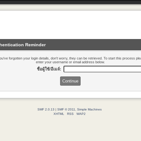
hentication Reminder
you've forgotten your login details, don't worry, they can be retrieved. To start this process pl
enter your username or email address below.
ชื่อผู้ใช้/อีเมล์:
SMF 2.0.13
|
SMF © 2011
,
Simple Machines
XHTML
RSS
WAP2