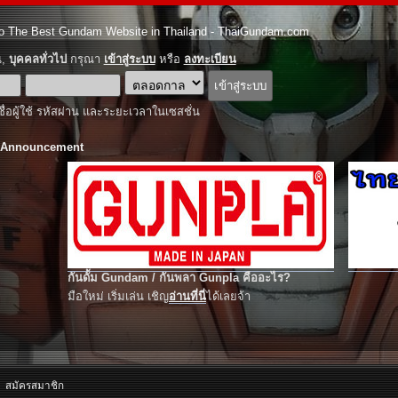
o The Best Gundam Website in Thailand - ThaiGundam.com
ณ,
บุคคลทั่วไป
กรุณา
เข้าสู่ระบบ
หรือ
ลงทะเบียน
ชื่อผู้ใช้ รหัสผ่าน และระยะเวลาในเซสชั่น
 Announcement
กันดั้ม Gundam / กันพลา Gunpla คืออะไร?
มือใหม่ เริ่มเล่น เชิญ
อ่านที่นี่
ได้เลยจ้า
สมัครสมาชิก