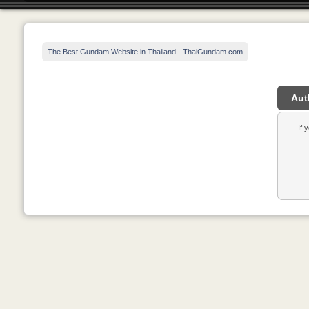
The Best Gundam Website in Thailand - ThaiGundam.com
Aut
If 