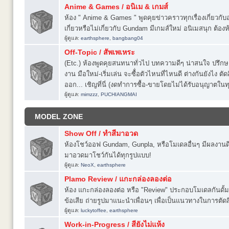
Anime & Games / อนิเม & เกมส์
ห้อง " Anime & Games " พูดคุยข่าวคราวทุกเรื่องเกี่ยวกับ
เกี่ยวหรือไม่เกี่ยวกับ Gundam มีเกมส์ใหม่ อนิเมสนุก ต้องห้
ผู้ดูแล:
earthsphere
,
bangbang04
Off-Topic / สัพเพเหระ
(Etc.) ห้องพูดคุยสนทนาทั่วไป บทความดีๆ น่าสนใจ ปรึกษา
งาน มือใหม่-เริ่มเล่น จะซื้่อตัวไหนที่ไหนดี ต่างกันยังไง ตัด
ออก... เชิญที่นี่ (งดทำการซื้อ-ขายโดยไม่ได้รับอนุญาตในทุ
ผู้ดูแล:
mimzzz
,
PUCHIANGMAI
MODEL ZONE
Show Off / ทำสีมาอวด
ห้องโชว์ออฟ Gundam, Gunpla, หรือโมเดลอื่นๆ มีผลงานดี
มาอวดมาโชว์กันได้ทุกรูปแบบ!
ผู้ดูแล:
NeoX
,
earthsphere
Plamo Review / แกะกล่องลองต่อ
ห้อง แกะกล่องลองต่อ หรือ "Review" ประกอบโมเดลกันดั้ม ห
ข้อเสีย ถ่ายรูปมาแนะนำเพื่อนๆ เพื่อเป็นแนวทางในการตัดสิน
ผู้ดูแล:
luckytoffee
,
earthsphere
Work-in-Progress / สียังไม่แห้ง