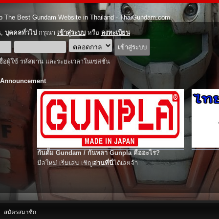
o The Best Gundam Website in Thailand - ThaiGundam.com
ณ,
บุคคลทั่วไป
กรุณา
เข้าสู่ระบบ
หรือ
ลงทะเบียน
ชื่อผู้ใช้ รหัสผ่าน และระยะเวลาในเซสชั่น
 Announcement
กันดั้ม Gundam / กันพลา Gunpla คืออะไร?
มือใหม่ เริ่มเล่น เชิญ
อ่านที่นี่
ได้เลยจ้า
สมัครสมาชิก