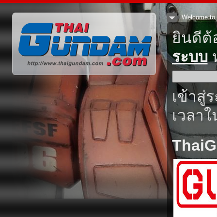
Welcome to 
ยินดีต
ระบบ
ห
เข้าสู่
เวลาใน
Thai