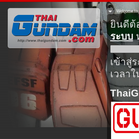
Welcome to 
ยินดีต
ระบบ
ห
เข้าสู่
เวลาใน
Thai