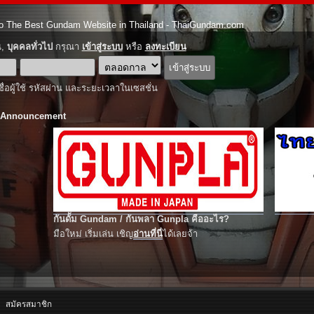
o The Best Gundam Website in Thailand - ThaiGundam.com
ณ,
บุคคลทั่วไป
กรุณา
เข้าสู่ระบบ
หรือ
ลงทะเบียน
ชื่อผู้ใช้ รหัสผ่าน และระยะเวลาในเซสชั่น
 Announcement
กันดั้ม Gundam / กันพลา Gunpla คืออะไร?
มือใหม่ เริ่มเล่น เชิญ
อ่านที่นี่
ได้เลยจ้า
สมัครสมาชิก