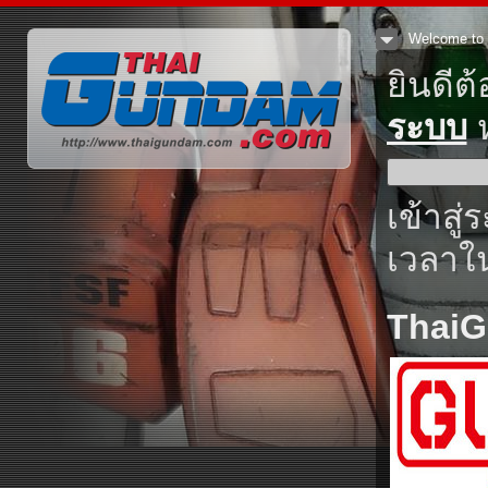
Welcome to 
ยินดีต
ระบบ
ห
เข้าสู่
เวลาใน
Thai