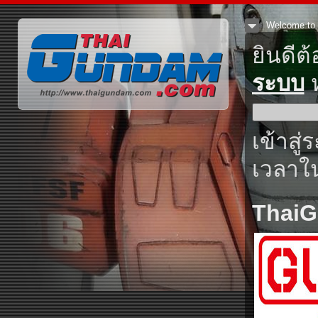
Welcome to 
ยินดีต
ระบบ
ห
เข้าสู่
เวลาใน
Thai