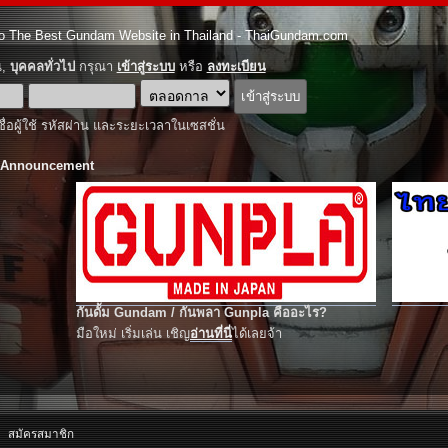
o The Best Gundam Website in Thailand - ThaiGundam.com
ณ,
บุคคลทั่วไป
กรุณา
เข้าสู่ระบบ
หรือ
ลงทะเบียน
ชื่อผู้ใช้ รหัสผ่าน และระยะเวลาในเซสชั่น
 Announcement
กันดั้ม Gundam / กันพลา Gunpla คืออะไร?
มือใหม่ เริ่มเล่น เชิญ
อ่านที่นี่
ได้เลยจ้า
สมัครสมาชิก