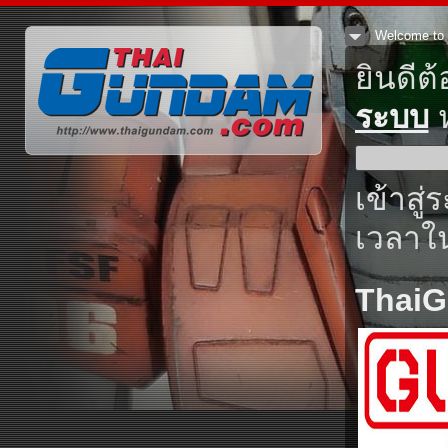
Welcome to 
ยินดีต
ระบบ
ห
เข้าสู่
เวลาใน
Thai