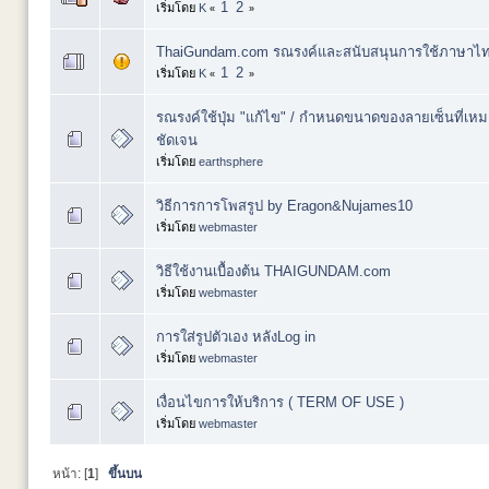
1
2
เริ่มโดย
K
«
»
ThaiGundam.com รณรงค์และสนับสนุนการใช้ภาษาไทย
1
2
เริ่มโดย
K
«
»
รณรงค์ใช้ปุ่ม "แก้ไข" / กำหนดขนาดของลายเซ็นที่เหมาะส
ชัดเจน
เริ่มโดย
earthsphere
วิธีการการโพสรูป by Eragon&Nujames10
เริ่มโดย
webmaster
วิธีใช้งานเบื้องต้น THAIGUNDAM.com
เริ่มโดย
webmaster
การใส่รูปตัวเอง หลังLog in
เริ่มโดย
webmaster
เงื่อนไขการให้บริการ ( TERM OF USE )
เริ่มโดย
webmaster
หน้า: [
1
]
ขึ้นบน