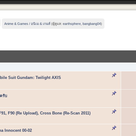
Anime & Games / อนิเม & เกมส์
(ผู้ดูแล:
earthsphere
,
bangbang04
)
ile Suit Gundam: Twilight AXIS
ครับ
 F91, F90 (Re Upload), Cross Bone (Re-Scan 2011)
ha Innocent 00-02