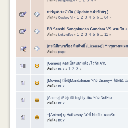
1
2
3
4
เริ่มโดย
bangbang04
«
»
การ์ตูนประจำวัน ( Update หน้าท้ายๆ )
1
2
3
4
5
6
84
เริ่มโดย
Cowboy VI
«
...
»
BB Senshi Sangokuden Gundam VS สามก๊ก + ประวั
1
2
3
4
5
6
11
เริ่มโดย
luckytoffee
«
...
»
[กรณีศึกษาเรื่อง ลิขสิทธิ์ (License)] **กรุณางดแจกเพล
เริ่มโดย
pluge
[Games] ตอนนี้เล่นเกมส์อะไรกันครับ
1
2
3
เริ่มโดย
BOY
«
»
[Movies] เพิ่งดูMandalorian ทาง Disney+ ติดงอมแ
เริ่มโดย
BOY
[Anime] เพิ่งดู 86 Eighty-Six ทาง NetFlix
เริ่มโดย
BOY
+[Anime] ดู Hathaway ได้ที่ Netflix นะครับ
เริ่มโดย
BOY