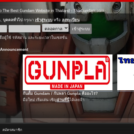
o The Best Gundam Website in Thailand - ThaiGundam.com
ณ,
บุคคลทั่วไป
กรุณา
เข้าสู่ระบบ
หรือ
ลงทะเบียน
ชื่อผู้ใช้ รหัสผ่าน และระยะเวลาในเซสชั่น
 Announcement
กันดั้ม Gundam / กันพลา Gunpla คืออะไร?
มือใหม่ เริ่มเล่น เชิญ
อ่านที่นี่
ได้เลยจ้า
สมัครสมาชิก