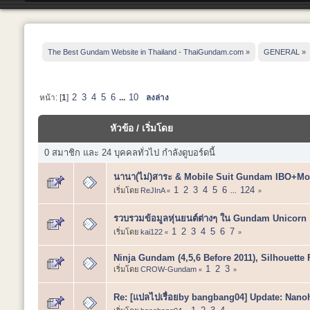
The Best Gundam Website in Thailand - ThaiGundam.com
»
GENERAL
»
2
3
4
5
6
10
หน้า: [
1
]
...
ลงล่าง
หัวข้อ
/
เริ่มโดย
0 สมาชิก และ 24 บุคคลทั่วไป กำลังดูบอร์ดนี้
นานา(ไม่)สาระ & Mobile Suit Gundam IBO+Mob
1
2
3
4
5
6
124
เริ่มโดย
ReJInA
«
...
»
รวบรวมข้อมูลหุ่นยนต์ต่างๆ ใน Gundam Unicorn 
1
2
3
4
5
6
7
เริ่มโดย
kai122
«
»
Ninja Gundam (4,5,6 Before 2011), Silhouette
1
2
3
เริ่มโดย
CROW-Gundam
«
»
Re: [แปลไปเรื่อยby bangbang04] Update: Nano