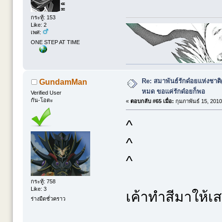
กระทู้: 153
Like: 2
เพศ:
ONE STEP AT TIME
Re: สมาพันธ์รักด๋อยแห่งชาต
GundamMan
หมด ขอแค่รักด๋อยก็พอ
Verified User
กัน-โอตะ
«
ตอบกลับ #65 เมื่อ:
กุมภาพันธ์ 15, 2010
^
^
^
กระทู้: 758
Like: 3
เค้าทำสีมาให้เ
ร่างมืดชั่วคราว