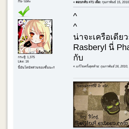
กัน-โอตะ
«
ตอบกลับ #71 เมื่อ:
กุมภาพันธ์ 15, 2010
^
^
น่าจะเครือเดียว
Rasberyl นี่ P
กับ
กระทู้: 1,375
Like: 16
«
แก้ไขครั้งสุดท้าย: กุมภาพันธ์ 16, 201
นี้มันโดนัทส่วนของชั้นนะ!!