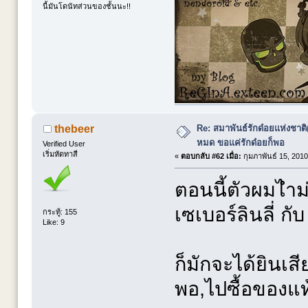
นี้มันโดนัทส่วนของชั้นนะ!!
Re: สมาพันธ์รักด๋อยแห่งชาต
thebeer
หมด ขอแค่รักด๋อยก็พอ
Verified User
เริ่มหัดทาสี
«
ตอบกลับ #62 เมื่อ:
กุมภาพันธ์ 15, 2010
ตอนนี้ตัวผมไำม่ร
เซเบอร์ลินลี่ กั
กระทู้: 155
Like: 9
ก็มักจะได้ยินเส
พอ,ไปซื้อของแท