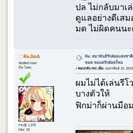
ปล ไม่กลับมาเล่
ดูแลอย่างดีเส
มด ไม่ผิดคนนะ
Re: สมาพันธ์รักด๋อยแห่งชาต
ReJInA
หมด ขอแค่รักด๋อยก็พอ
Verified User
กัน-โอตะ
«
ตอบกลับ #61 เมื่อ:
กุมภาพันธ์ 15, 2010
ผมไม่ได้เล่นรี
บางตัวให้
ฟิกม่าก็ผ่านมื
กระทู้: 1,375
Like: 16