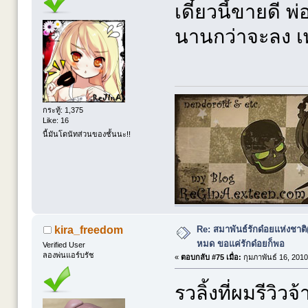
เดี๋ยวนี้ขายดี พ
นานกว่าจะลง 
กระทู้: 1,375
Like: 16
นี้มันโดนัทส่วนของชั้นนะ!!
Re: สมาพันธ์รักด๋อยแห่งชาต
kira_freedom
หมด ขอแค่รักด๋อยก็พอ
Verified User
ลองพ่นแอร์บรัช
«
ตอบกลับ #75 เมื่อ:
กุมภาพันธ์ 16, 2010
รวลิ้งที่ผมรีวิวจ