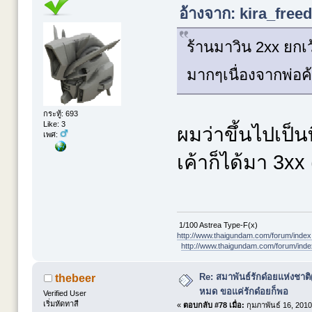
อ้างจาก: kira_freed
ร้านมาวิน 2xx ยกเว้
มากๆเนื่องจากพ่อค
กระทู้: 693
Like: 3
ผมว่าขึ้นไปเป็นท
เพศ:
เค้าก็ได้มา 3x
1/100 Astrea Type-F(x)
http://www.thaigundam.com/forum/index
http://www.thaigundam.com/forum/ind
Re: สมาพันธ์รักด๋อยแห่งชาต
thebeer
หมด ขอแค่รักด๋อยก็พอ
Verified User
เริ่มหัดทาสี
«
ตอบกลับ #78 เมื่อ:
กุมภาพันธ์ 16, 2010