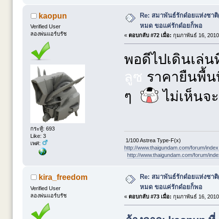
Re: สมาพันธ์รักด๋อยแห่งชาต
kaopun
หมด ขอแค่รักด๋อยก็พอ
Verified User
ลองพ่นแอร์บรัช
«
ตอบกลับ #72 เมื่อ:
กุมภาพันธ์ 16, 2010
พอดีไปเดินเล่น
ลูซ
ราคายืนพื้นท
ๆ
ไม่เห็นจะ
กระทู้: 693
Like: 3
1/100 Astrea Type-F(x)
เพศ:
http://www.thaigundam.com/forum/index
http://www.thaigundam.com/forum/ind
Re: สมาพันธ์รักด๋อยแห่งชาต
kira_freedom
หมด ขอแค่รักด๋อยก็พอ
Verified User
ลองพ่นแอร์บรัช
«
ตอบกลับ #73 เมื่อ:
กุมภาพันธ์ 16, 2010