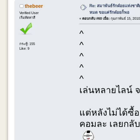
Re: สมาพันธ์รักด๋อยแห่งชาต
thebeer
หมด ขอแค่รักด๋อยก็พอ
Verified User
เริ่มหัดทาสี
«
ตอบกลับ #60 เมื่อ:
กุมภาพันธ์ 15, 2010
ุ^
^
กระทู้: 155
Like: 9
^
^
^
เล่นหลายไลน์ จร
แต่หลังไม่ได้ซื้
คอมละ เลยกลับ