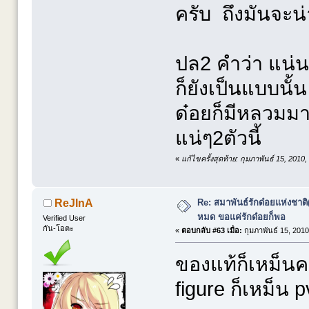
ครับ ถึงมันจะน
ปล2 คำว่า แน่
ก็ยังเป็นแบบนั้น
ด๋อยก็มีหลวมม
แน่ๆ2ตัวนี้
«
แก้ไขครั้งสุดท้าย: กุมภาพันธ์ 15, 2010
Re: สมาพันธ์รักด๋อยแห่งชาต
ReJInA
หมด ขอแค่รักด๋อยก็พอ
Verified User
กัน-โอตะ
«
ตอบกลับ #63 เมื่อ:
กุมภาพันธ์ 15, 2010
ของแท้ก็เหม็นค
figure ก็เหม็น 