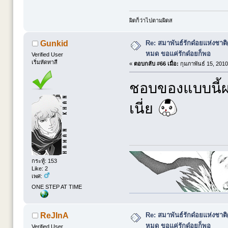
ผิดก็ว่าไปตามผิดส
Re: สมาพันธ์รักด๋อยแห่งชาต
Gunkid
หมด ขอแค่รักด๋อยก็พอ
Verified User
เริ่มหัดทาสี
«
ตอบกลับ #66 เมื่อ:
กุมภาพันธ์ 15, 2010
ชอบของแบบนี้ผ
เนี่ย
กระทู้: 153
Like: 2
เพศ:
ONE STEP AT TIME
Re: สมาพันธ์รักด๋อยแห่งชาต
ReJInA
หมด ขอแค่รักด๋อยก็พอ
Verified User