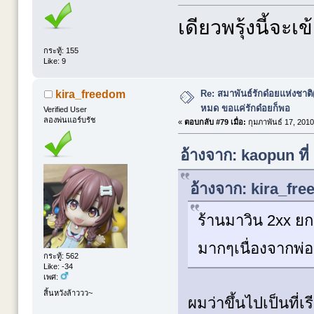
เดียวพรุ้งนี้จะ
กระทู้: 155
Like: 9
Re: สมาพันธ์รักด๋อยแห่งชาต
kira_freedom
หมด ขอแค่รักด๋อยก็พอ
Verified User
ลองพ่นแอร์บรัช
«
ตอบกลับ #79 เมื่อ:
กุมภาพันธ์ 17, 2010
อ้างจาก: kaopun ที่
อ้างจาก: kira_fre
ร้านมาวิน 2xx ยกเ
มากๆเนื่องจากพ่อ
กระทู้: 562
Like: -34
เพศ:
สิ้นหวังล้าววว~
ผมว่าขึ้นไปเป็นที่เ