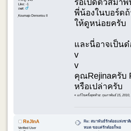
รอเปิดตัวสมาพั
Like: -1
เพศ:
พี่น้องในบอร์ดถ้
ฺKoumajo Densetsu II
ให้ดูหน่อยครับ
และนี่อาจเป็นด๋อ
v
v
คุณRejinaครับ 
หรือเปล่าครับ
«
แก้ไขครั้งสุดท้าย: กุมภาพันธ์ 15, 20
Re: สมาพันธ์รักด๋อยแห่งชาต
ReJInA
หมด ขอแค่รักด๋อยก็พอ
Verified User