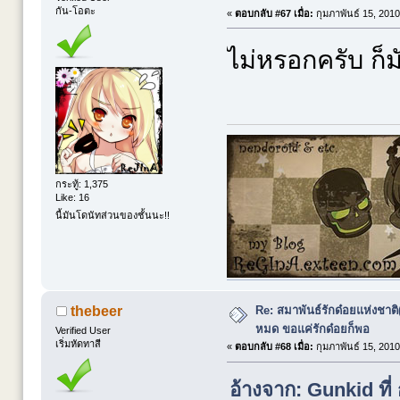
กัน-โอตะ
«
ตอบกลับ #67 เมื่อ:
กุมภาพันธ์ 15, 2010
ไม่หรอกครับ ก็ม
กระทู้: 1,375
Like: 16
นี้มันโดนัทส่วนของชั้นนะ!!
Re: สมาพันธ์รักด๋อยแห่งชาต
thebeer
หมด ขอแค่รักด๋อยก็พอ
Verified User
เริ่มหัดทาสี
«
ตอบกลับ #68 เมื่อ:
กุมภาพันธ์ 15, 2010
อ้างจาก: Gunkid ที่