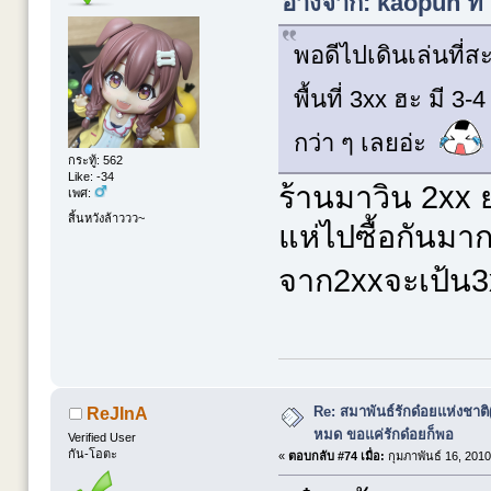
อ้างจาก: kaopun ที่
พอดีไปเดินเล่นที่
พื้นที่ 3xx ฮะ มี 3
กว่า ๆ เลยอ่ะ
กระทู้: 562
Like: -34
ร้านมาวิน 2xx ย
เพศ:
สิ้นหวังล้าววว~
แห่ไปซื้อกันมาก
จาก2xxจะเป้น
Re: สมาพันธ์รักด๋อยแห่งชาต
ReJInA
หมด ขอแค่รักด๋อยก็พอ
Verified User
กัน-โอตะ
«
ตอบกลับ #74 เมื่อ:
กุมภาพันธ์ 16, 2010