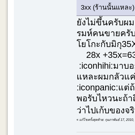
3xx (ร้านนั้นแหละ
ยังไม่ขึ้นครับ
รมห์คนขายครับใ
โยโกะกับมิกุ35
28x +35x=63X
:iconhihi:มาบอก
แหละผมกลัวแค่ต
:iconpanic:แต่
พอรับไหวนะถ้า
ว่าไปเก้บของจริ
«
แก้ไขครั้งสุดท้าย: กุมภาพันธ์ 17, 201