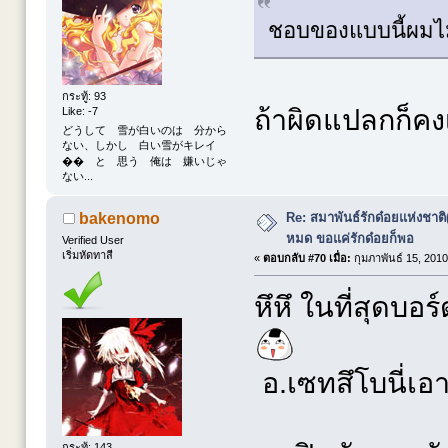
ชอบของแบบนี้ผมไม
กระทู้: 93
ถ้าผิดแปลกก็คง
Like: -7
どうして 雪が白いのは 分から
ない、しかし 白い雪がキレイ
�� と 思う 俺は 嫌いじゃ
ない...
Re: สมาพันธ์รักด๋อยแห่งชาต
bakenomo
หมด ขอแค่รักด๋อยก็พอ
Verified User
เริ่มหัดทาสี
«
ตอบกลับ #70 เมื่อ:
กุมภาพันธ์ 15, 2010
หึหึ ในที่สุดบอร
อ.เซทสึโบนี่เ
กระทู้: 143