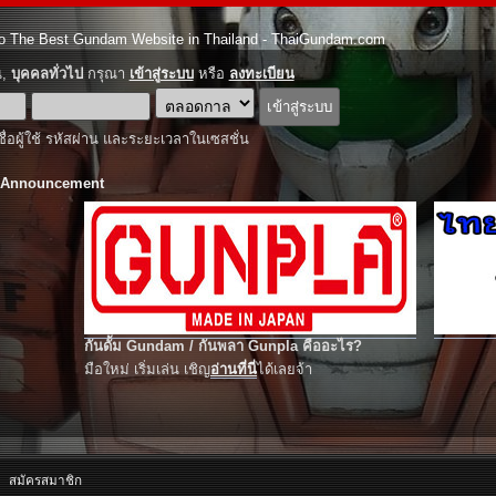
o The Best Gundam Website in Thailand - ThaiGundam.com
ณ,
บุคคลทั่วไป
กรุณา
เข้าสู่ระบบ
หรือ
ลงทะเบียน
ชื่อผู้ใช้ รหัสผ่าน และระยะเวลาในเซสชั่น
 Announcement
กันดั้ม Gundam / กันพลา Gunpla คืออะไร?
มือใหม่ เริ่มเล่น เชิญ
อ่านที่นี่
ได้เลยจ้า
สมัครสมาชิก