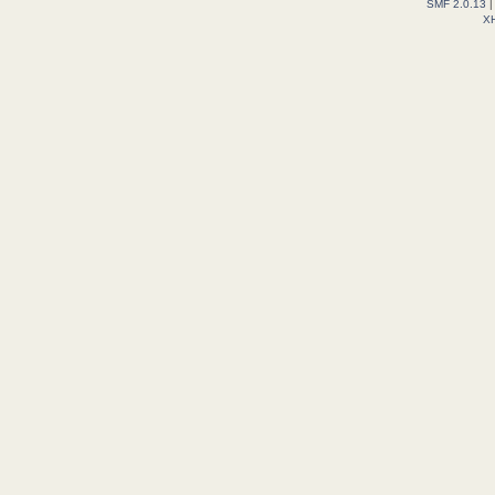
SMF 2.0.13
X