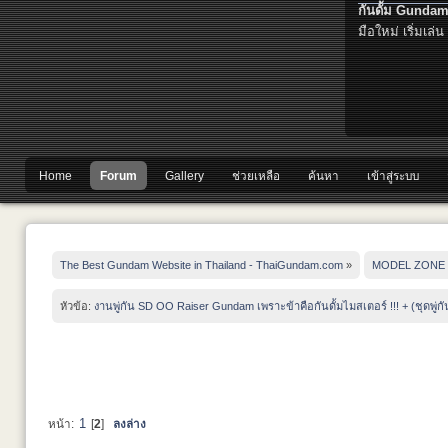
กันดั้ม Gundam
มือใหม่ เริ่มเล่น
Home
Forum
Gallery
ช่วยเหลือ
ค้นหา
เข้าสู่ระบบ
The Best Gundam Website in Thailand - ThaiGundam.com
»
MODEL ZONE
หัวข้อ:
งานพู่กัน SD OO Raiser Gundam เพราะข้าคือกันดั้มไมสเตอร์ !!! + (ชุดพู่กัน
1
หน้า:
[
2
]
ลงล่าง