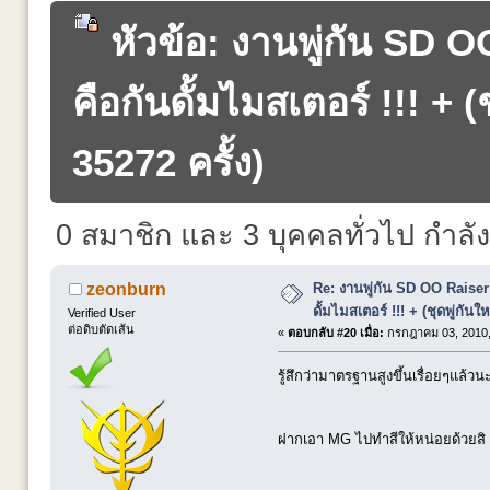
หัวข้อ: งานพู่กัน SD
คือกันดั้มไมสเตอร์ !!! + (
35272 ครั้ง)
0 สมาชิก และ 3 บุคคลทั่วไป กำลังดู
Re: งานพู่กัน SD OO Raise
zeonburn
ดั้มไมสเตอร์ !!! + (ชุดพู่กันให
Verified User
ต่อดิบตัดเส้น
«
ตอบกลับ #20 เมื่อ:
กรกฎาคม 03, 2010,
รู้สึกว่ามาตรฐานสูงขึ้นเรื่อยๆแล้วนะพี
ฝากเอา MG ไปทำสีให้หน่อยด้วยส