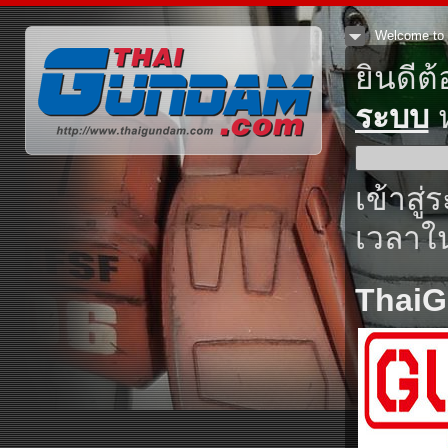
Welcome to 
ยินดีต
ระบบ
ห
เข้าสู่
เวลาใน
Thai