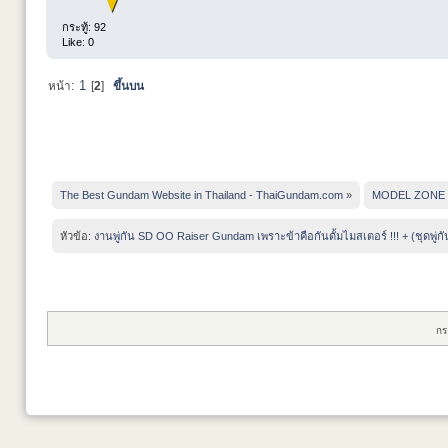
กระทู้: 92
Like: 0
1
หน้า:
[
2
]
ขึ้นบน
The Best Gundam Website in Thailand - ThaiGundam.com
»
MODEL ZONE
หัวข้อ:
งานพู่กัน SD OO Raiser Gundam เพราะข้าคือกันดั้มไมสเตอร์ !!! + (ชุดพู่กัน
กร