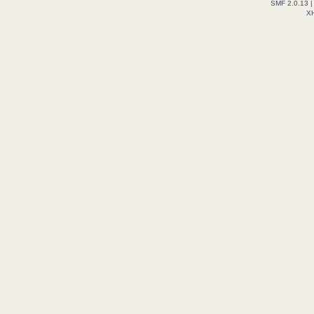
SMF 2.0.13
X