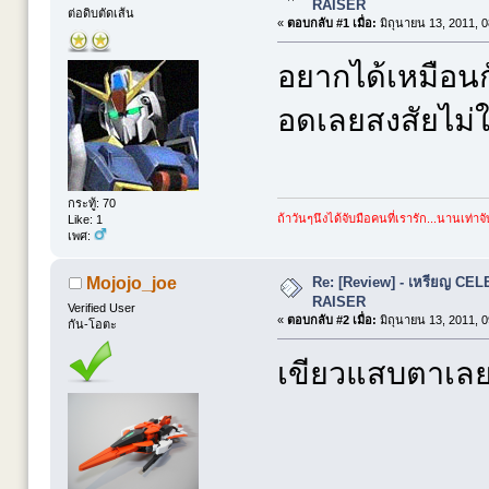
RAISER
ต่อดิบตัดเส้น
«
ตอบกลับ #1 เมื่อ:
มิถุนายน 13, 2011, 0
อยากได้เหมือนกั
อดเลยสงสัยไม่ใช่
กระทู้: 70
ถ้าวันๆนึงได้จับมือคนที่เรารัก...นานเท่าจับ
Like: 1
เพศ:
Re: [Review] - เหรียญ C
Mojojo_joe
RAISER
Verified User
«
ตอบกลับ #2 เมื่อ:
มิถุนายน 13, 2011, 0
กัน-โอตะ
เขียวแสบตาเลยค