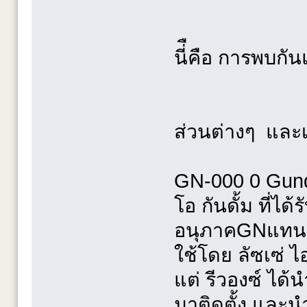
นี่ืคือ การพบกั
ส่วนต่างๆ และเรื
GN-000 0 Gun
โอ กันดั้ม ที่ได
อนุภาคGNแทน G
ใช้โดย ลัซเซ่ 
แต่ รีวองซ์ ได
มาติดตั้ง และนำ