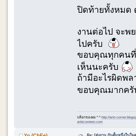
ปิดท้ายทั้งหมด ด
งานต่อไป จะพย
ไปครับ
ขอบคุณทุกคนท
เห็นนะครับ
ถ้ามีอะไรผิดพล
ขอบคุณมากคร
บล็อกของผม ^ ^
http://arto-corner.blog
artist.exteen.com
Re: [ส่งงาน กันดั้มหนึ่งในใจค
Yo {ChEe}