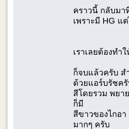
คราวนี้ กลับมา
เพราะมี HG แต่ไ
เราเลยต้องทำให้
ก็จบแล้วครับ สำห
ด้วยแอร์บรัชคร
สีโดยรวม พยายา
ก็มี
สีขาวของไกอา แ
มากๆ ครับ