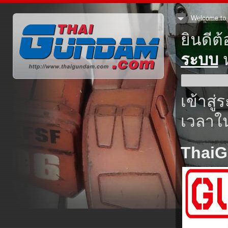
Welcome to 
ยินดีต
ระบบ
ห
เข้าสู่
เวลาใน
Thai