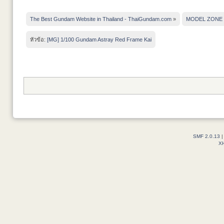
The Best Gundam Website in Thailand - ThaiGundam.com
»
MODEL ZONE
หัวข้อ:
[MG] 1/100 Gundam Astray Red Frame Kai
SMF 2.0.13
X