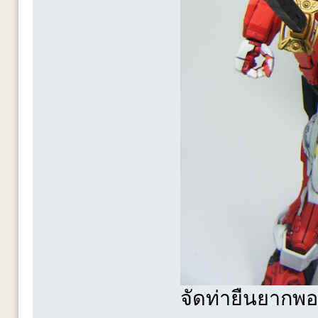
จัดท่ายืนยากพ