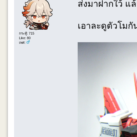
ส่งมาฝากใว้ แล
เอาละดูตัวโมกั
กระทู้: 715
Like: 80
เพศ: