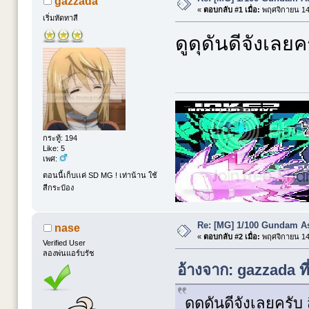
gazzada
«
ตอบกลับ #1 เมื่อ:
พฤศจิกายน 14,
เริ่มหัดทาสี
ดูดุดันดีจังเลย
กระทู้: 194
Like: 5
เพศ:
ตอนนี้เก็บเเค่ SD MG ! เท่าน้าน ใช้
สีกระป๋อง
Re: [MG] 1/100 Gundam A
nase
«
ตอบกลับ #2 เมื่อ:
พฤศจิกายน 14,
Verified User
ลองพ่นแอร์บรัช
อ้างจาก: gazzada ท
ดูดุดันดีจังเลยครั