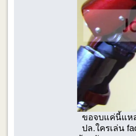
ขอจบแค่นี้แหล
ปล.ใครเล่น fac