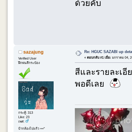
ด้วยคับ
Re: HGUC SAZABI up detai
sazajung
«
ตอบกลับ #1 เมื่อ:
มกราคม 04, 20
Verified User
ฝึกพ่นสีกระป๋อง
สีและรายละเอียด
พอดีเลย
กระทู้: 313
Like: 23
เพศ:
บ้ากล้องไปแร้ว =="