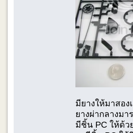
มียางให้มาสองเ
ยางผ่ากลางมา
มีชิ้น PC ให้ด้