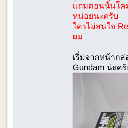
แถมตอนนั้นโคมไ
หน่อยนะครับ
ใครไม่สนใจ Rev
ผม
เริ่มจากหน้ากล
Gundam น่ะครั