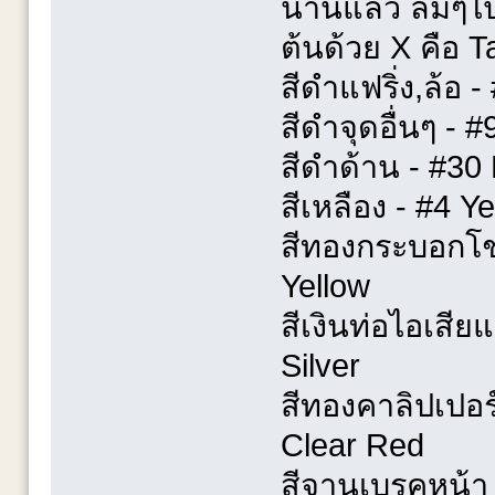
นานแล้ว ลืมๆไปบ
ต้นด้วย X คือ 
สีดำแฟริ่ง,ล้อ -
สีดำจุดอื่นๆ - 
สีดำด้าน - #30
สีเหลือง - #4 
สีทองกระบอกโชค
Yellow
สีเงินท่อไอเสีย
Silver
สีทองคาลิปเปอร
Clear Red
สีจานเบรคหน้า 