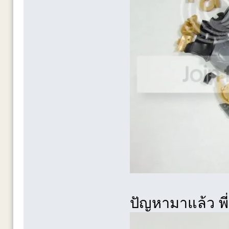
ปัญหามาแล้ว พี