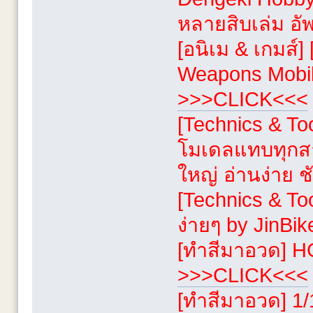
หลายสิบเล่ม อัพ
[อนิเม & เกมส
Weapons Mobil
>>>CLICK<<<
[Technics & To
โมเดลแทบทุกส
ใหญ่ อ่านง่าย ช
[Technics & To
ง่ายๆ by JinBi
[ทำสีมาอวด] HG
>>>CLICK<<<
[ทำสีมาอวด] 1/