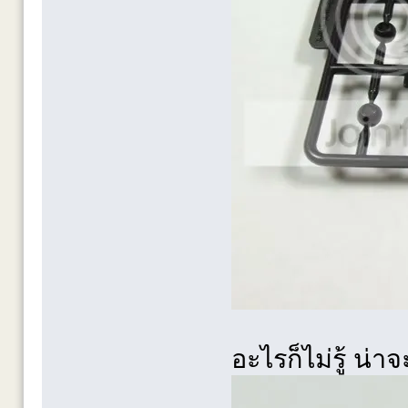
อะไรก็ไม่รู้ น่