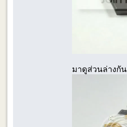
มาดูส่วนล่างกั