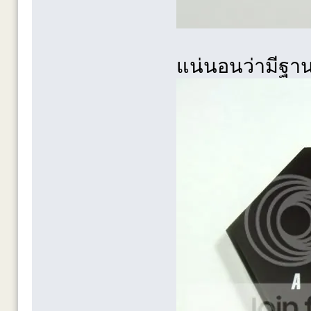
แน่นอนว่ามีฐาน