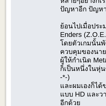
หลายๆอย่างก็เริ่
ปัญหาอีก ปัญหาอ
ย้อนไปเมื่อประม
Enders (Z.O.E
โดยตัวเกมนั้น
ควบคุมของนาย
ผู้ให้กำเนิด Met
ก็เป็นหนึ่งในหุ
-*-)
และผมเองก็ได้ข
แบบ HD และวา
อีกด้วย