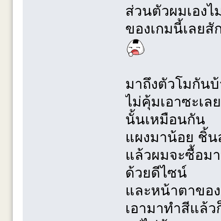
ส่วนตัวผมเองไม่ไ
ของเกมนี้เลยสักน
มาถึงตัวโมกันบ
ไม่คุ้มเอาซะเลย
นั้นเหมือนกัน
แผงมาน้อย ชิ้น
แล้วผมจะซื้อมาท
ด้วยดีไซน์
และหน้าตาของมั
เอามาทำสีแล้วก