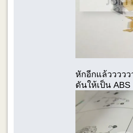
หักอีกแล้วววววว
ดันให้เป็น ABS