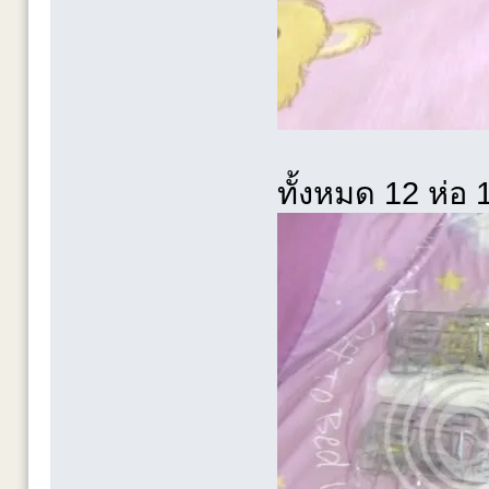
ทั้งหมด 12 ห่อ 