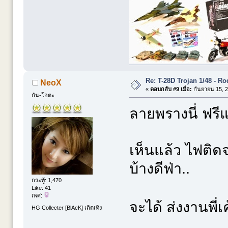
Re: T-28D Trojan 1/48 - R
NeoX
«
ตอบกลับ #9 เมื่อ:
กันยายน 15, 2
กัน-โอตะ
ลายพรางนี่ ฟรีแ
เห็นแล้ว ไฟติดจ
บ้างดีฟ่า..
กระทู้: 1,470
Like: 41
เพศ:
จะได้ ส่งงานพี่
HG Collecter [BlAcK] เถิดเทิง