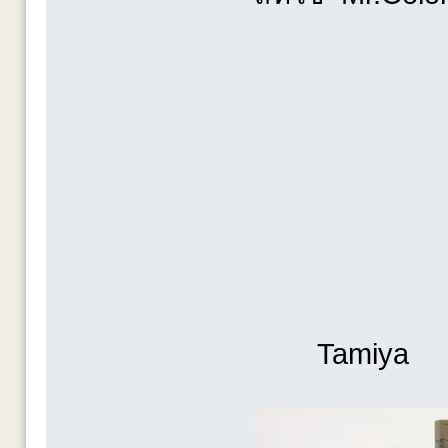
- 8 S
- 2
- 33 F
- 107 C
- 303 G
- 306 
- 309 G
- 310 B
Tamiya -