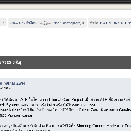
E
»
Show Off / ทำสีมาอวด
(ผู้ดูแล:
NeoX
,
earthsphere
) »
หัวข้อ:
P.O.L.A. UNX-1SII Pi
 7763 ครั้ง)
er Kainar Zwei
52 am »
 ได้พัฒนา ATF ในโครงการ Eternal Core Project เพื่อสร้าง ATF ที่มีเกราะที่แข
clock System และสามารถเร่งกำลังเครื่องได้ในระหว่างการรบ
er Kainar โดยใช้พาร์ทสำรอง โดยให้ใช้ชื่อว่า Kainar Zwei เพื่อทดสอบ Gravity-C
ของ Pioneer Kainar
on อาวุธปืนคลื่นแรงโน้มถ่วง ที่สามารถใช้ได้ทั้ง Shooting Cannon Mode และ Fo