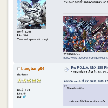
ว่าแต่มารอบนี้ไม่คัสตอมแล้วเหรอ
กระทู้: 3,268
Like: 544
Time and space with magic
สร้างเพจละนะ
https://www.facebook.com/Narokiastr
Re: P.O.L.A. UNX-1SII P
bangbang04
«
ตอบกลับ #5 เมื่อ:
มีนาคม 30, 
กัน-โอตะ
อ้างจาก: naroki ที่ มีนาคม 30, 2015, 0
สีฮิคเคไบนน์ชัดๆ
กระทู้: 1,245
Like: 54
เพศ:
ว่าแต่มารอบนี้ไม่คัสตอมแล้วเหรอเฮีย ข