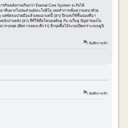
าการกินพลังงานเกินกว่า Eternal Core System จะรับได้
ไซน์มาลีบมากไม่สมส่วนยังกะโปลิโอ เลยทำการเพิ่มความหนาด้วย
่ขัดจนปวดมือแล้วเลยเอาแค่นี้ (ฮา) ปีกแสงใช้ชิ้นน่องที่มา
นักถ่วงหลัง (ฮา) สีที่ใช้คือโคบอลต์บลู กับ เนวี่บลู ปัญหาของโม
บมากๆหลุด (ติดกาวเลยจะดีกว่า) อีกจุดคือไอ้ระบบเปิดเกราะแบบยูนิ
บันทึกการเข้า
บันทึกการเข้า