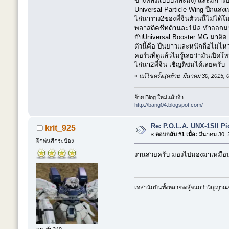
ข้างหลังแบบบิทละมั้ง) และมีการปร
Universal Particle Wing ปีกแสงเ
ไก่นาร่าง2ของพี่จีนตัวนนี้ไม่ไ
พลาสติคชีทด้านละ1มิล ทำออกมาแล
กับUniversal Booster MG มาติด เพ
ตัวนี้คือ ปืนยาวและหนักถือไม่ไห
คอร์นที่ดูแล้วไม่รู้เลยว่ามันเปิด
ไก่นา2พี่จีน เชิญติชมได้เลยครับ
«
แก้ไขครั้งสุดท้าย: มีนาคม 30, 2015
ย้าย Blog ใหม่แล้วจ้า
http://bang04.blogspot.com/
Re: P.O.L.A. UNX-1SII P
krit_925
«
ตอบกลับ #1 เมื่อ:
มีนาคม 30, 
ฝึกพ่นสีกระป๋อง
งานสวยครับ มองไปมองมาเหมือน 
เหล่านักบินทั้งหลายจงสู้จนกว่าวิญญาณ