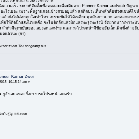
ับปรุงเพิ่มเติมระบบเร่งพลังงาน
ร่งความเร็ว ระบบที่ติดตั้งเพื่อทดสอบเพิ่มเติมจาก Pioneer Kainar แต่ประสบปัญห
ด้โมอะไรเยอะ เพราะพื้นฐานค่อนข้างสวยอยู่แล้ว แต่ติดประเด็นหลักคือช่วงแขนดี
้วยังไม่ค่อยถูกใจเท่าไหร่ เพราะขัดให้ได้เหลี่ยมมุมมันยากมาก เลยออกมามนๆ แต
ื่อให้ติดปีกแสงได้ผลคือ จะไม่ติดอีกแล้วปีกแสงพะรุงพะรังนี่ จัดยากมากเพราะมันห
ว ลำตัวมีจุดขยับเยอะเลยงอกแงกง่าย และกระโปรงหน้ามีข้อขยับเล็กเพิ่มซึ่งถ้าขยั
โหมดแล้วนะ (ฮา)
, 08:59:08 am โดย bangbang04
»
ioneer Kainar Zwei
2015, 10:15:14 am »
ยูจังเลยแหละยิ่งตรงกระโปรงหน้าอะครับ
จะดับสูญ แด่ zeon