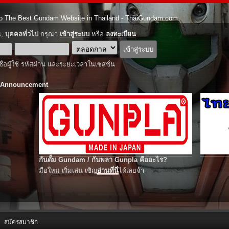
o The Best Gundam Website in Thailand - ThaiGundam.com
ณ,
บุคคลทั่วไป
กรุณา
เข้าสู่ระบบ
หรือ
ลงทะเบียน
ชื่อผู้ใช้ รหัสผ่าน และระยะเวลาในเซสชั่น
 Announcement
กันดั้ม Gundam / กันพลา Gunpla คืออะไร?
มือใหม่ เริ่มเล่น เชิญ
อ่านที่นี่
ได้เลยจ้า
สมัครสมาชิก