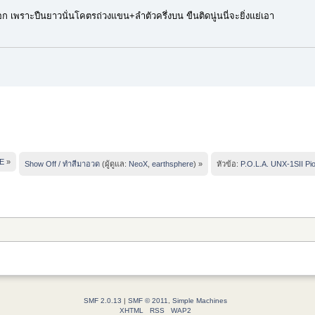
อก เพราะปืนยาวนั่นโคตรถ่วงแขน+ลำตัวครึ่งบน ขืนติดนู่นนี่จะยิ่งแย่เอา
E
»
Show Off / ทำสีมาอวด
(ผู้ดูแล:
NeoX
,
earthsphere
) »
หัวข้อ:
P.O.L.A. UNX-1SII Pi
SMF 2.0.13
|
SMF © 2011
,
Simple Machines
XHTML
RSS
WAP2