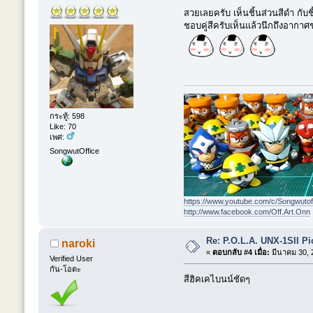
สวยเลยครับ เห็นชิ้นส่วนสีดำ กับ
ชอบคู่สีครับเห็นแล้วนึกถึงอากาศ
กระทู้: 598
Like: 70
เพศ:
SongwutOffice
https://www.youtube.com/c/Songwutof
http://www.facebook.com/Off.Art.Onn
Re: P.O.L.A. UNX-1SII P
naroki
«
ตอบกลับ #4 เมื่อ:
มีนาคม 30, 
Verified User
กัน-โอตะ
สีฮิคเคไบนน์ชัดๆ