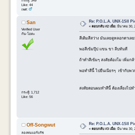
กระทู้: 349
Like: 44
เพศ:
Re: P.O.L.A. UNX-1SII P
San
«
ตอบกลับ #2 เมื่อ:
มีนาคม 30, 
Verified User
กัน-โอตะ
สีเดิมสีสว่าง มันเลยดูหลอกตาเลยม
พอสีเข้มปุ๊ป เเขน ขา ลีบทันที
ถ้าทำสีเข้มๆ สงสัยต้องโม เพิ่มกล้าม
พอทำสีนี้ ไปยืนเนียรๆ เข้ากับพ
สงสัยตอนผมทำสีนี้ ต้องเลี่ยงไปทำ
กระทู้: 1,712
Like: 56
Re: P.O.L.A. UNX-1SII P
Off-Songwut
«
ตอบกลับ #3 เมื่อ:
มีนาคม 30, 
ลองพ่นแอร์บรัช