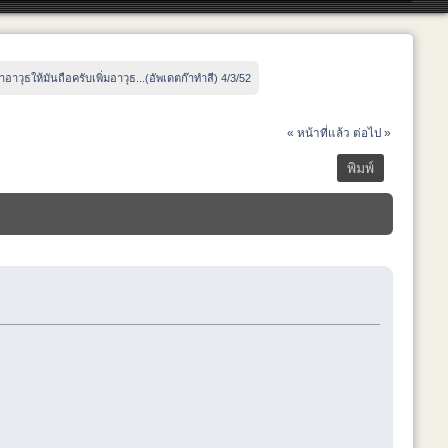
ทำอาวุธให้มันถือครับเพิ่มอาวุธ...(อัพเดตก๊าทำสี) 4/3/52
« หน้าที่แล้ว
ต่อไป »
พิมพ์