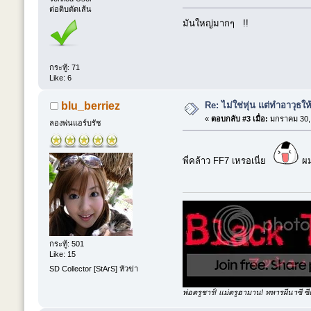
ต่อดิบตัดเส้น
มันใหญ่มากๆ !!
กระทู้: 71
Like: 6
Re: ไม่ใช่หุ่น แต่ทำอาวุธให
blu_berriez
«
ตอบกลับ #3 เมื่อ:
มกราคม 30, 
ลองพ่นแอร์บรัช
พี่คล้าว FF7 เหรอเนี่ย
ผม
กระทู้: 501
Like: 15
SD Collector [StArS] หัวข่า
พ่อตรูชาร์! แม่ตรูฮามาน! ทหารผีนาซี ซีค