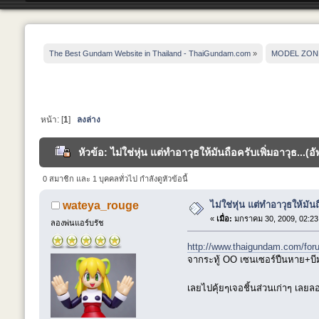
The Best Gundam Website in Thailand - ThaiGundam.com
»
MODEL ZON
หน้า: [
1
]
ลงล่าง
หัวข้อ: ไม่ใช่หุ่น แต่ทำอาวุธให้มันถือครับเพิ่มอาวุธ...(
0 สมาชิก และ 1 บุคคลทั่วไป กำลังดูหัวข้อนี้
ไม่ใช่หุ่น แต่ทำอาวุธให้มันถ
wateya_rouge
«
เมื่อ:
มกราคม 30, 2009, 02:23
ลองพ่นแอร์บรัช
http://www.thaigundam.com/fo
จากระทู้ OO เซนเซอร์ปืนหาย+บี
เลยไปคุ้ยๆเจอชิ้นส่วนเก่าๆ เลยล