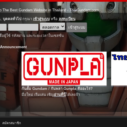
o The Best Gundam Website in Thailand - ThaiGundam.com
ณ,
บุคคลทั่วไป
กรุณา
เข้าสู่ระบบ
หรือ
ลงทะเบียน
ชื่อผู้ใช้ รหัสผ่าน และระยะเวลาในเซสชั่น
 Announcement
กันดั้ม Gundam / กันพลา Gunpla คืออะไร?
มือใหม่ เริ่มเล่น เชิญ
อ่านที่นี่
ได้เลยจ้า
สมัครสมาชิก