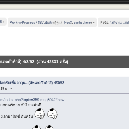
E
»
Work-in-Progress / สียังไม่แห้ง
(ผู้ดูแล:
NeoX
,
earthsphere
) »
หัวข้อ:
ไม่ใช่หุ่น แต่
อัพเดตก๊าทำสี) 4/3/52 (อ่าน 42331 ครั้ง)
ือครับเพิ่มอาวุธ...(อัพเดตก๊าทำสี) 4/3/52
:19 am »
rum/index.php?topic=359.msg3042#new
มเซเบอร์หาย ทำไงกะมันดี
องเอามามิกซ์ กันครับ