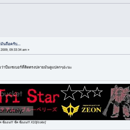
้มันถือครับ...
2009, 09:33:34 am »
ว่าบีมเซเบอร์ที่ติดตรงปลายมันดูแปลกๆอ่ะนะ
 ซีออน!!! ซีค ซีออน!!! X10[/color]