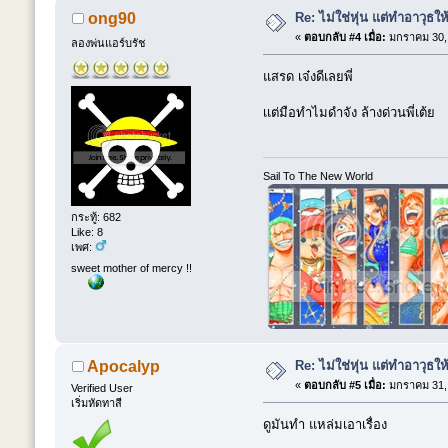
Re: ไม่ใช่หุ่น แต่ทำอาวุธให
ong90
«
ตอบกลับ #4 เมื่อ:
มกราคม 30, 
ลองพ่นแอร์บรัช
แสรด เจ๋งดีเลยพี่
เเต่มือทําไมดําจัง ล้างด่วนพี่เต้ย
Sail To The New World
กระทู้: 682
Like: 8
เพศ:
sweet mother of mercy !!
Re: ไม่ใช่หุ่น แต่ทำอาวุธให
Apocalyp
«
ตอบกลับ #5 เมื่อ:
มกราคม 31, 
Verified User
เริ่มหัดทาสี
ดูมันทำ แหล่มเอาเรื่อง