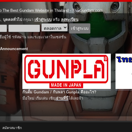
o The Best Gundam Website in Thailand - ThaiGundam.com
ณ,
บุคคลทั่วไป
กรุณา
เข้าสู่ระบบ
หรือ
ลงทะเบียน
ชื่อผู้ใช้ รหัสผ่าน และระยะเวลาในเซสชั่น
 Announcement
กันดั้ม Gundam / กันพลา Gunpla คืออะไร?
มือใหม่ เริ่มเล่น เชิญ
อ่านที่นี่
ได้เลยจ้า
สมัครสมาชิก