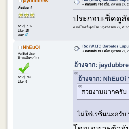
jaydubbrew
«
ตอบกลับ #10 เมื่อ:
ตุลาคม 27, 2
เริ่มหัดทาสี
ประกอบเช็คดูสั
กระทู้: 132
«
แก้ไขครั้งสุดท้าย: พฤศจิกายน 29, 201
Like: 15
เพศ:
Re: (W.I.P.) Barbatos Lup
NhEuOi
«
ตอบกลับ #11 เมื่อ:
ตุลาคม 27, 2
Verified User
ฝึกพ่นสีกระป๋อง
อ้างจาก: jaydubbre
อ้างจาก: NhEuOi ท
กระทู้: 395
Like: 8
สวยงามมากครับ หั
ไม่ใช่เรซิ่นนะครั
โดยเฉพาะตัวอันน