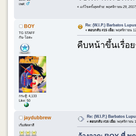
เพศ:
«
แก้ไขครั้งสุดท้าย: พฤศจิกายน 29, 201
Re: (W.I.P.) Barbatos Lupu
BOY
«
ตอบกลับ #15 เมื่อ:
พฤศจิกายน 12,
TG STAFF
กัน-โอตะ
คืบหน้าขึ้นเรื่
กระทู้: 4,133
Like: 50
Re: (W.I.P.) Barbatos Lup
jaydubbrew
«
ตอบกลับ #16 เมื่อ:
พฤศจิกายน 12
เริ่มหัดทาสี