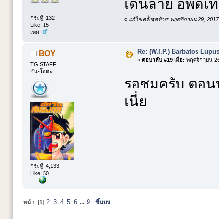
เดินลาย อัพดีเ
กระทู้: 132
«
แก้ไขครั้งสุดท้าย: พฤศจิกายน 29, 201
Like: 15
เพศ:
Re: (W.I.P.) Barbatos Lupu
BOY
«
ตอบกลับ #19 เมื่อ:
พฤศจิกายน 26,
TG STAFF
กัน-โอตะ
รอชมครับ ตอนท
เนี่ย
กระทู้: 4,133
Like: 50
2
3
4
5
6
9
หน้า: [
1
]
...
ขึ้นบน