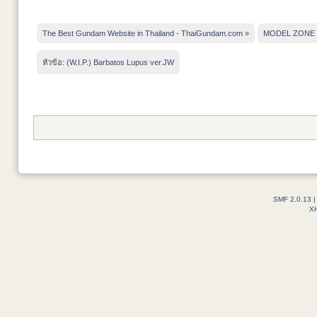
The Best Gundam Website in Thailand - ThaiGundam.com
»
MODEL ZONE
หัวข้อ:
(W.I.P.) Barbatos Lupus ver.JW
SMF 2.0.13
X