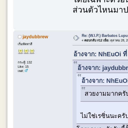
ส่วนตัวไหนมาปร
Re: (W.I.P.) Barbatos Lup
jaydubbrew
«
ตอบกลับ #12 เมื่อ:
ตุลาคม 28, 2
เริ่มหัดทาสี
อ้างจาก: NhEuOi ที
กระทู้: 132
อ้างจาก: jaydubbr
Like: 15
เพศ:
อ้างจาก: NhEuOi
สวยงามมากครับ 
ไม่ใช่เรซิ่นนะค