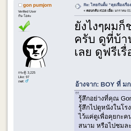
Re: ไทยกันดั้ม “คุยเฟื่องเรื่อ
gon pumjorn
«
ตอบกลับ #116 เมื่อ:
มกราคม 01,
Verified User
กัน-โอตะ
ยังไงๆผมก็
ครับ ดูที่บ้
เลย ดูฟรีเร
กระทู้: 3,225
Like: 97
เพศ:
อ้างจาก: BOY ที่ ม
รู้สึกอย่างที่คุณ 
รู้สึกไปดูหนังในโ
ไว้แค่ดูเพื่อคุยกะ
สนาม หรือไปชมละค