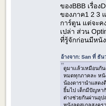
ของBBB เรื่องD
ของภาค1 2 3 แต
การ์ตูน แต่จะ
เปล่า ส่วน Op
ที่รู้จักก่อนมีหน
อ้างจาก: San ที่ ธ
ดูมาเเล้วเหมือนกัน
หมดทุกภาคละ หนังฟ
น้องดารานำแสดงดีนะ
ยิ้มไป เด็กมีปัญหา
ต่างช่วยกันผ่านอุ
หนังลดสเกลสงครามบ