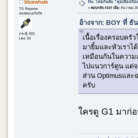
Re: ไทยกันดั้ม “คุยเฟื่องเรื่อ
bluewhale
«
ตอบกลับ #107 เมื่อ:
ธันวาคม 25,
TG Reporter
ลองพ่นแอร์บรัช
อ้างจาก: BOY ที่ ธ
กระทู้: 603
เนื้อเรื่องครอบคร
Like: 50
มายิ้มและหัวเราได
เหมือนกันในความลง
ไปแนวการ์ตูน แต่
ส่วน Optimusและฉา
ครับ
ใครดู G1 มาก่