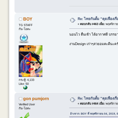
Re: ไทยกันดั้ม “คุยเฟื่องเรื
BOY
«
ตอบกลับ #463 เมื่อ:
พฤศจิกายน
TG STAFF
กัน-โอตะ
นอนไว ตื่นเช้า ได้อากาศดี บรรย
งานDesign เก่าๆสวยอมตะดีนะครับ 
กระทู้: 4,133
Like: 50
Re: ไทยกันดั้ม “คุยเฟื่องเรื
gon pumjorn
«
ตอบกลับ #464 เมื่อ:
พฤศจิกายน
Verified User
กัน-โอตะ
อ้างจาก: BOY ที่ พฤศจิกายน 04, 2019,