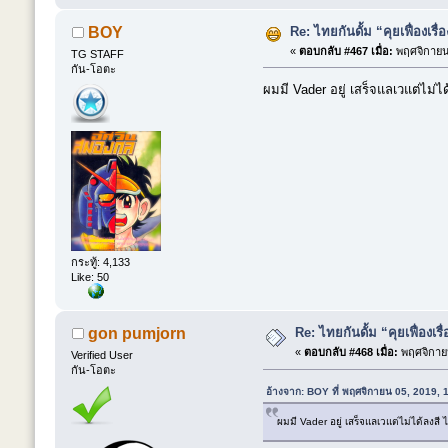
Re: ไทยกันดั้ม “คุยเฟื่องเรื่
BOY
«
ตอบกลับ #467 เมื่อ:
พฤศจิกายน 
TG STAFF
กัน-โอตะ
ผมมี Vader อยู่ เสร็จแลเวแต่ไม่
กระทู้: 4,133
Like: 50
Re: ไทยกันดั้ม “คุยเฟื่องเรื
gon pumjorn
«
ตอบกลับ #468 เมื่อ:
พฤศจิกายน
Verified User
กัน-โอตะ
อ้างจาก: BOY ที่ พฤศจิกายน 05, 2019,
ผมมี Vader อยู่ เสร็จแลเวแต่ไม่ได้ลงส