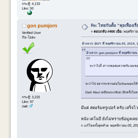
กระทู้: 4,133
Like: 50
Re: ไทยกันดั้ม “คุยเฟื่องเรื
gon pumjorn
«
ตอบกลับ #466 เมื่อ:
พฤศจิกายน
Verified User
กัน-โอตะ
อ้างจาก: BOY ที่ พฤศจิกายน 05, 2019,
อ้างจาก: gon pumjorn ที่ พฤศจิกายน
จะว่าไปก็ สาวกพอสมควรครับ ผมชอบงา
จะว่าไป อยากจะชวนต่อโมStarwarsให้ทัน
Dath Maul เหมือนจะกลับมาอีกครั้งใน
กระทู้: 3,225
Like: 97
เพศ:
มีเเต่ สตอร์มทรูเปอร์ ครับ เสร็จ
หนัง เคโนบี ยังไม่ทราบข้อมูลเล
«
แก้ไขครั้งสุดท้าย: พฤศจิกายน 05, 2