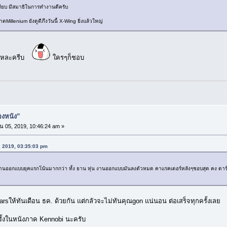
งียบ มีสมาธิในการทำงานดีครับ
llenium ยังดูดีภึงวันนี้ X-Wing ยิ่งแล้วใหญ่
ยๆเเหละครีบ
ใครๆก็ชอบ
่องหนัง”
 05, 2019, 10:46:24 am »
, 2019, 03:35:03 pm
กเเบบยุคเเรกโน้นมากกว่า ทั้ง ยาน หุ่น งานออกเเบบมันลงตัวหมด คาเเรคเตอร์หลังๆชอบสุด คง ดาร์ท มอ
ให้ทันเดือน ธค. ด้วยกัน แต่กลัวจะไม่ทันคุณgon แน่นอน ต่อเสร็จทุกครั้งเลย
ั้งในหนังภาค Kennobi นะครับ