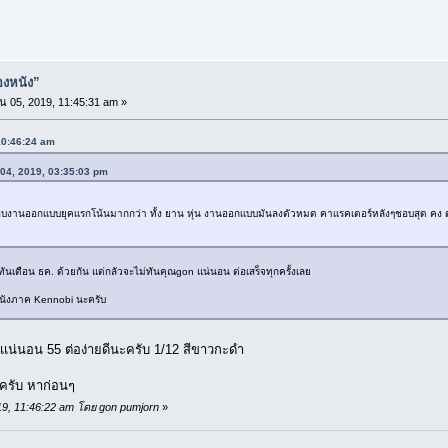
่องหนัง”
 05, 2019, 11:45:31 am »
 10:46:24 am
 04, 2019, 03:35:03 pm
นออกเเบบยุคเเรกโน้นมากกว่า ทั้ง ยาน หุ่น งานออกเเบบมันลงตัวหมด คาเเรคเตอร์หลังๆชอบสุด คง ดาร์ท 
เดือน ธค. ด้วยกัน แต่กลัวจะไม่ทันคุณgon แน่นอน ต่อเสร็จทุกครั้งเลย
หนังภาค Kennobi นะครับ
ไวเเน่นอน 55 ต่อง่ายดีนะครับ 1/12 สีขาวกะดำ
ยครับ หาก่อนๆ
019, 11:46:22 am โดย gon pumjorn
»