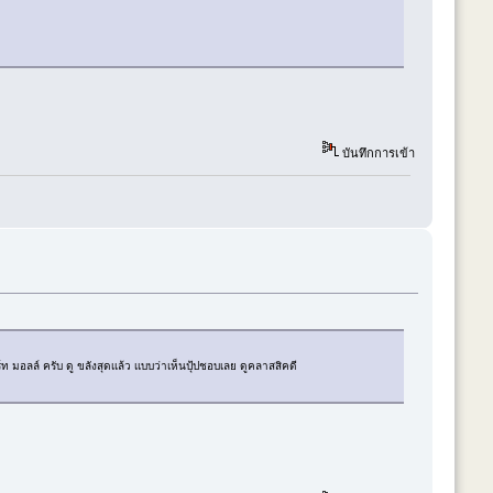
บันทึกการเข้า
ลล์ ครับ ดู ขลังสุดเเล้ว เเบบว่าเห็นปุ้ปชอบเลย ดูคลาสสิคดี