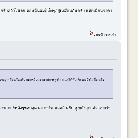
บคว้าไว้เลย ตอนนั้นผมก็เล็งๆอยู่เหมือนกันครับ แต่เหมือนราคา
บันทึกการเข้า
ู่เหมือนกันครับ แต่เหมือนราคามันจะสูงไหม แต่ได้ตัวเล็ก เลยยังไม่ซื้อ หรือ
ตอร์หลังๆชอบสุด คง ดาร์ท มอลล์ ครับ ดู ขลังสุดเเล้ว เเบบว่า