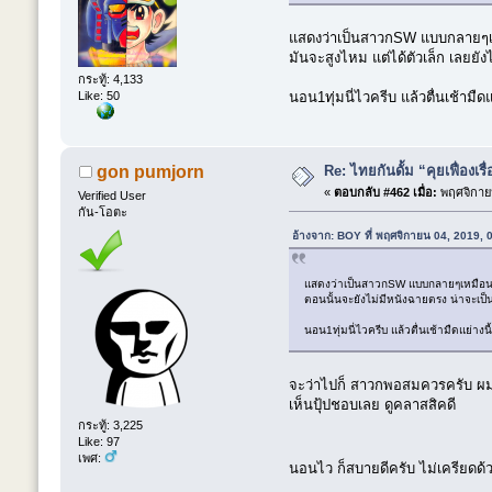
แสดงว่าเป็นสาวกSW แบบกลายๆเหม
มันจะสูงไหม แต่ได้ตัวเล็ก เลยยัง
กระทู้: 4,133
นอน1ทุ่มนี่ไวครีบ แล้วตื่นเช้ามื
Like: 50
Re: ไทยกันดั้ม “คุยเฟื่องเรื
gon pumjorn
«
ตอบกลับ #462 เมื่อ:
พฤศจิกายน
Verified User
กัน-โอตะ
อ้างจาก: BOY ที่ พฤศจิกายน 04, 2019,
แสดงว่าเป็นสาวกSW แบบกลายๆเหมือนกันน
ตอนนั้นจะยังไม่มีหนังฉายตรง น่าจะเป็น
นอน1ทุ่มนี่ไวครีบ แล้วตื่นเช้ามืดแย่าง
จะว่าไปก็ สาวกพอสมควรครับ ผมชอ
เห็นปุ้ปชอบเลย ดูคลาสสิคดี
กระทู้: 3,225
Like: 97
เพศ:
นอนไว ก็สบายดีครับ ไม่เครียดด