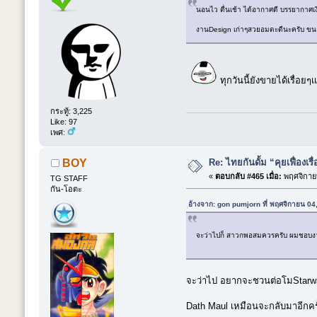
นอนไว ตื่นเช้า ได้อากาศดี บรรยากาศเ
งานDesign เก่าๆสวยอมตะดีนะครับ ขนาดMi
ทุกวันนี้ยังขายได้เรื่อ
กระทู้: 3,225
Like: 97
เพศ:
Re: ไทยกันดั้ม “คุยเฟื่องเรื
BOY
«
ตอบกลับ #465 เมื่อ:
พฤศจิกายน
TG STAFF
กัน-โอตะ
อ้างจาก: gon pumjorn ที่ พฤศจิกายน 04
จะว่าไปก็ สาวกพอสมควรครับ ผมชอบงานออ
จะว่าไป อยากจะชวนต่อโมStarwars
Dath Maul เหมือนจะกลับมาอีกคร