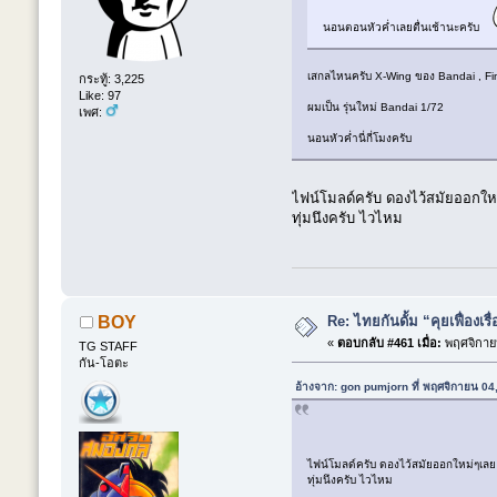
นอนตอนหัวค่ำเลยตื่นเช้านะครับ
เสกลไหนครับ X-Wing ของ Bandai , Fi
กระทู้: 3,225
Like: 97
ผมเป็น รุ่นใหม่ Bandai 1/72
เพศ:
นอนหัวค่ำนี่กี่โมงครับ
ไฟน์โมลด์ครับ ดองไว้สมัยออกใหม
ทุ่มนึงครับ ไวไหม
Re: ไทยกันดั้ม “คุยเฟื่องเรื
BOY
«
ตอบกลับ #461 เมื่อ:
พฤศจิกายน
TG STAFF
กัน-โอตะ
อ้างจาก: gon pumjorn ที่ พฤศจิกายน 04
ไฟน์โมลด์ครับ ดองไว้สมัยออกใหม่ๆเลย 
ทุ่มนึงครับ ไวไหม