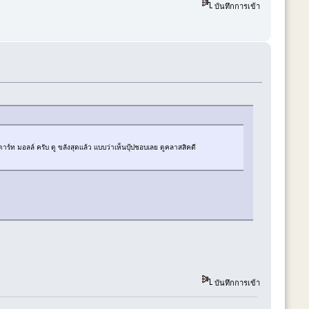
บันทึกการเข้า
มอลล์ ครับ ดู ขลังสุดเเล้ว เเบบว่าเห็นปุ้ปชอบเลย ดูคลาสสิคดี
บันทึกการเข้า