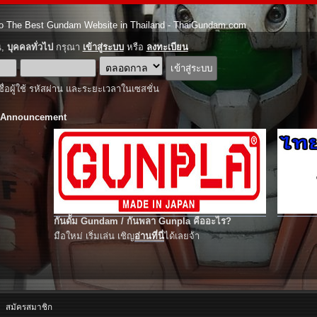
o The Best Gundam Website in Thailand - ThaiGundam.com
ณ,
บุคคลทั่วไป
กรุณา
เข้าสู่ระบบ
หรือ
ลงทะเบียน
ชื่อผู้ใช้ รหัสผ่าน และระยะเวลาในเซสชั่น
 Announcement
กันดั้ม Gundam / กันพลา Gunpla คืออะไร?
มือใหม่ เริ่มเล่น เชิญ
อ่านที่นี่
ได้เลยจ้า
สมัครสมาชิก