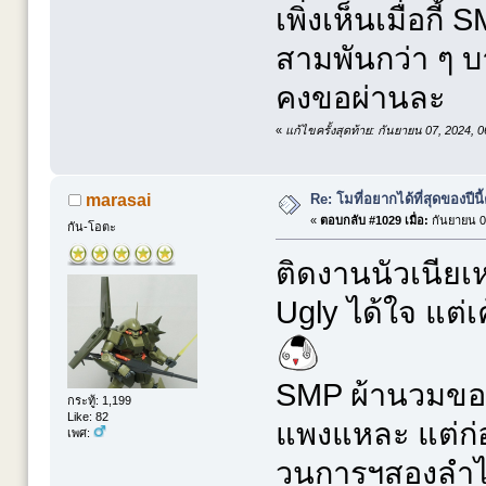
เพิ่งเห็นเมื่อก
สามพันกว่า ๆ 
คงขอผ่านละ
«
แก้ไขครั้งสุดท้าย: กันยายน 07, 2024,
Re: โมที่อยากได้ที่สุดของปีนี้ค
marasai
«
ตอบกลับ #1029 เมื่อ:
กันยายน 08
กัน-โอตะ
ติดงานนัวเนียเหม
Ugly ได้ใจ แต
SMP ผ้านวมของป
กระทู้: 1,199
Like: 82
แพงแหละ แต่ก
เพศ:
วนการฯสองลำไป