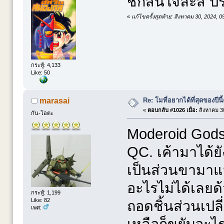
ชักสนใจละสิ ปร
«
แก้ไขครั้งสุดท้าย: สิงหาคม 30, 2024,
กระทู้: 4,133
Like: 50
Re: โมที่อยากได้ที่สุดของปีนี้ค
marasai
«
ตอบกลับ #1026 เมื่อ:
สิงหาคม 30
กัน-โอตะ
Moderoid Gods
QC. เค้ามาได้ยั
เป็นส่วนขามาแห
อะไรไม่ได้เลยด
กระทู้: 1,199
Like: 82
ถอดชิ้นส่วนเปลี่
เพศ: