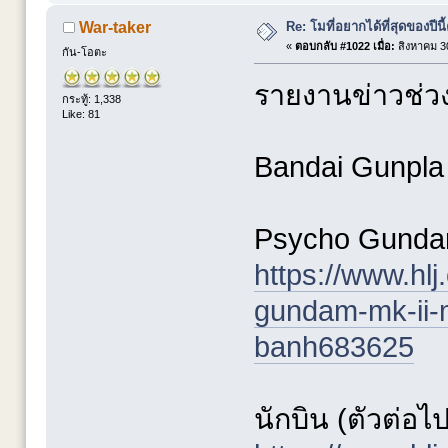
Re: โมที่อยากได้ที่สุดของปีนี้ค
War-taker
«
ตอบกลับ #1022 เมื่อ:
สิงหาคม 30
กัน-โอตะ
รายงานข่าวช่วงน
กระทู้: 1,338
Like: 81
Bandai Gunpla ค
Psycho Gunda
https://www.hl
gundam-mk-ii-m
banh683625
นักบิน (ตัวต่อไ