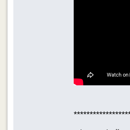
*****************