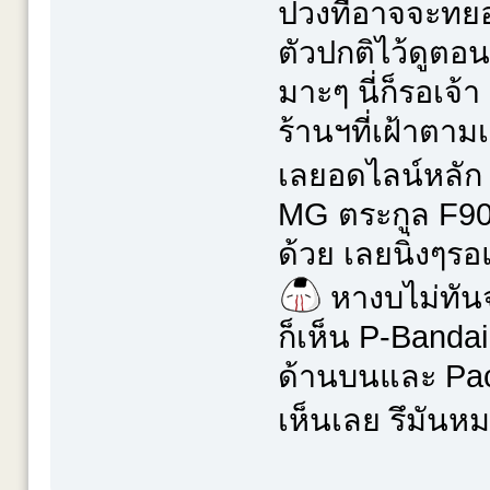
ปวงที่อาจจะท
ตัวปกติไว้ดูตอ
มาะๆ นี่ก็รอเจ
ร้านฯที่เฝ้าตา
เลยอดไลน์หลัก
MG ตระกูล F90
ด้วย เลยนิ่งๆร
หางบไม่ทันจ
ก็เห็น P-Banda
ด้านบนและ Pack
เห็นเลย รึมันหม