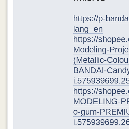
https://p-ban
lang=en
https://shope
Modeling-Proje
(Metallic-Col
BANDAI-Candy-
i.575939699.2
https://shop
MODELING-PRO
o-gum-PREMIU
i.575939699.2