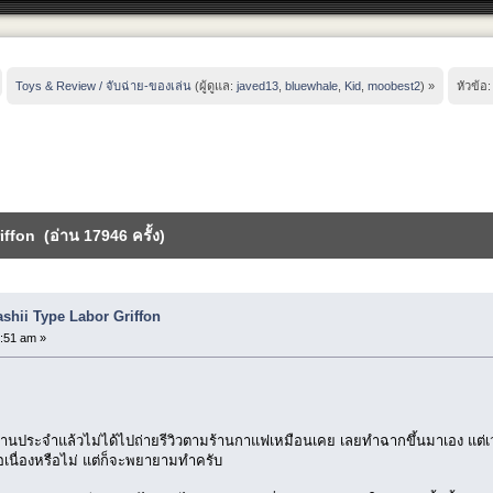
Toys & Review / จับฉ่าย-ของเล่น
(ผู้ดูแล:
javed13
,
bluewhale
,
Kid
,
moobest2
) »
หัวข้อ
fon (อ่าน 17946 ครั้ง)
hii Type Labor Griffon
:51 am »
านประจำแล้วไม่ได้ไปถ่ายรีวิวตามร้านกาแฟเหมือนเคย เลยทำฉากขึ้นมาเอง แต่เ
ต่อเนื่องหรือไม่ แต่ก็จะพยายามทำครับ