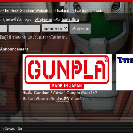
o The Best Gundam Website in Thailand - ThaiGundam.com
ณ,
บุคคลทั่วไป
กรุณา
เข้าสู่ระบบ
หรือ
ลงทะเบียน
ชื่อผู้ใช้ รหัสผ่าน และระยะเวลาในเซสชั่น
 Announcement
กันดั้ม Gundam / กันพลา Gunpla คืออะไร?
มือใหม่ เริ่มเล่น เชิญ
อ่านที่นี่
ได้เลยจ้า
สมัครสมาชิก