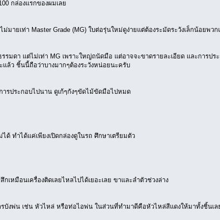
RE/100 กล่องแรกของผมเลย
่มายเท่า Master Grade (MG) ใบต่อรุ่นใหม่ดูง่ายแต่ต้องระมัดระวังเล็กน้อยพวกแผ
รรมดา แต่ไม่เท่า MG เพราะใหญ่ถนัดมือ แต่อาจจะขาดรายละเอียด และการประกอ
กซะแล้ว ชิ้นนี้ถือว่าบางมากๆต้องระวังหน่อยนะครับ
าการประกอบไปนาน ดูเก้ๆกังๆขัดไม้ขัดมือไปหมด
ด้ ทำได้แค่เพียงเปิดกล่องดูในรถ ศึกษาเตรียมตัว
 รู้สึกเหมือนเครื่องติดเลยไหลไปได้เยอะเลย ขาและลำตัวช่วงล่าง
บังพ่น เช่น หัวไหล่ หรือท่อไอพ่น ในส่วนที่ทำมาดีคือหัวไหล่สีแดงให้มาทั้งชิ้นเ