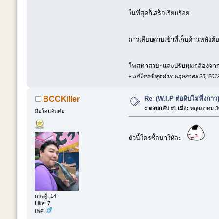
ในที่สุดก็เสร็จเรียบร้อย
การเสียบดาบเข้าที่เก็บด้านหลัง
โพสท่าสวยๆและปรับมุมกล้องจากล่า
«
แก้ไขครั้งสุดท้าย: พฤษภาคม 28, 20
Re: (W.I.P ต่อดิบไม่พึ่ง
BCCKiller
«
ตอบกลับ #1 เมื่อ:
พฤษภาคม 30,
มือใหม่หัดต่อ
ตัวนี้ใครซื้อมาให้อะ
กระทู้: 14
Like: 7
เพศ: