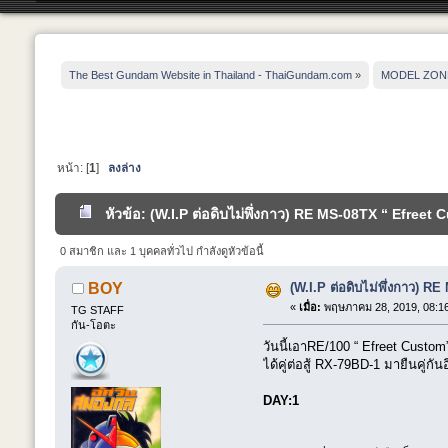
The Best Gundam Website in Thailand - ThaiGundam.com
»
MODEL ZON
หน้า: [
1
]
ลงล่าง
หัวข้อ: (W.I.P ต่อดิบไม่พึ่งกาว) RE MS-08TX “ Efreet 
0 สมาชิก และ 1 บุคคลทั่วไป กำลังดูหัวข้อนี้
(W.I.P ต่อดิบไม่พึ่งกาว) 
BOY
«
เมื่อ:
พฤษภาคม 28, 2019, 08:16
TG STAFF
กัน-โอตะ
วันนี้เอาRE/100 “ Efreet Custo
ได้คู่ต่อสู้ RX-79BD-1 มายืนคู่กัน
DAY:1