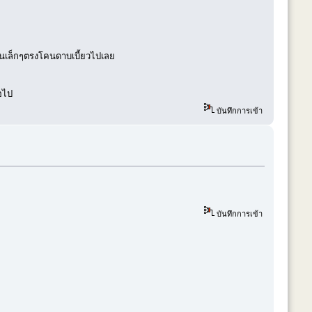
แกนเล็กๆตรงโคนดาบเบี้ยวไปเลย
อไป
บันทึกการเข้า
บันทึกการเข้า