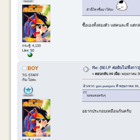
ตัวนี้ใครซื้อมาให้อะ
ซื้อเองทั้งสองตัว แต่คนละที่ แต่
กระทู้: 4,133
Like: 50
Re: (W.I.P ต่อดิบไม่พึ่ง
BOY
«
ตอบกลับ #4 เมื่อ:
พฤษภาคม 30,
TG STAFF
กัน-โอตะ
อ้างจาก: gon pumjorn ที่ พฤษภาคม 30,
รอชมต่อครับๆ
อยากประกอบเหมือนกันครับ
กระทู้: 4,133