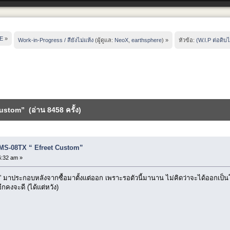
E
»
Work-in-Progress / สียังไม่แห้ง
(ผู้ดูแล:
NeoX
,
earthsphere
) »
หัวข้อ:
(W.I.P ต่อดิบ
Custom” (อ่าน 8458 ครั้ง)
RE MS-08TX “ Efreet Custom”
:32 am »
m” มาประกอบหลังจากซื้อมาตั้งแต่ออก เพราะรอตัวนี้มานาน ไม่คิดว่าจะได้ออกเป็
อีกคงจะดี (ได้แต่หวัง)