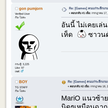
Re: [Games] คนแก่ระลึกเกมส
gon pumjorn
«
ตอบกลับ #1 เมื่อ:
กรกฎาคม 17, 
Verified User
กัน-โอตะ
อันนี้ ไม่เคยเล่
เห็ด
ซาวนด์
กระทู้: 3,225
Like: 97
เพศ:
Re: [Games] คนแก่ระลึกเกมส์
BOY
«
ตอบกลับ #2 เมื่อ:
กรกฎาคม 18, 2
TG STAFF
กัน-โอตะ
MariO แนวซ้ายไป
นิดๆเหมือนฉากเ