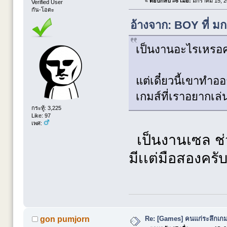
«
ตอบกลับ #6 เมื่อ:
มกราคม 15, 20
Verified User
กัน-โอตะ
อ้างจาก: BOY ที่ ม
เป็นงานอะไรเหรอค
แต่เดี๋ยวนี้เขาทำ
เกมส์ที่เราอยากเล่
กระทู้: 3,225
Like: 97
เพศ:
เป็นงานเซล ช่ว
มีเเต่มือสองครั
Re: [Games] คนแก่ระลึกเกมส
gon pumjorn