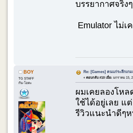
บรรยากาศจริงๆ ต
Emulator ไม่เ
Re: [Games] คนแก่ระลึกเกมส์
BOY
«
ตอบกลับ #10 เมื่อ:
มกราคม 15, 2
TG STAFF
กัน-โอตะ
ผมเคยลองโหลดม
ใช้ได้อยู่เลย แ
รีวิวแนะนำดีๆห