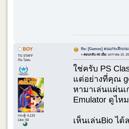
Re: [Games] คนแก่ระลึกเกมส์
BOY
«
ตอบกลับ #8 เมื่อ:
มกราคม 15, 20
TG STAFF
กัน-โอตะ
ใช่ครับ PS Clas
แต่อย่างที่คุณ go
หามาเล่นแผ่นเก
Emulator ดูไหม
กระทู้: 4,133
เห็นเล่นBio ได
Like: 50