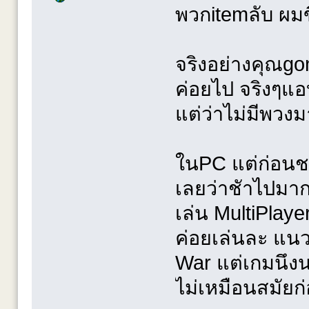
พวกitemลับ ผมข
จริงอย่างคุณgon
ค่อยไป จริงๆแ
แต่ว่าไม่มีพวงม
ในPC แต่ก่อนชอ
เลยว่าชัาไปมาก 
เล่น MultiPlaye
ค่อยเล่นละ แน
War แต่เกมนึง
ไม่เหมือนสมัยก