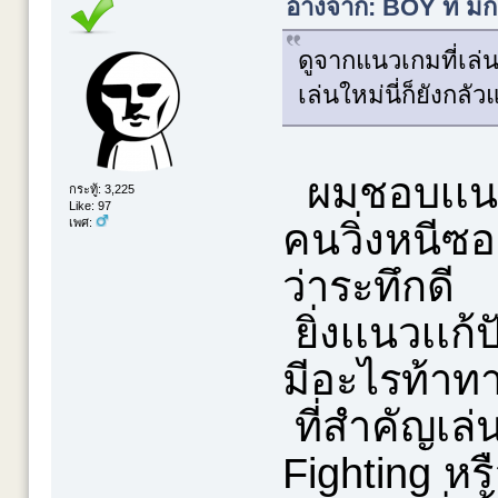
อ้างจาก: BOY ที่ ม
ดูจากแนวเกมที่เล่น
เล่นใหม่นี่ก็ยังกล
ผมชอบเเนวผ
กระทู้: 3,225
Like: 97
คนวิ่งหนีซอม
เพศ:
ว่าระทึกดี
ยิ่งเเนวเเก
มีอะไรท้าทา
ที่สำคัญเล่
Fighting หร