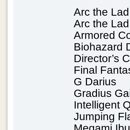
Arc the Lad
Arc the Lad
Armored C
Biohazard D
Director’s C
Final Fantas
G Darius
Gradius Ga
Intelligent
Jumping Fl
Megami Ibu