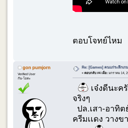
ตอบโจทย์ไหม
Re: [Games] คนแก่ระลึกเกมส
gon pumjorn
«
ตอบกลับ #4 เมื่อ:
มกราคม 14, 20
Verified User
กัน-โอตะ
เจ๋งดีนะครั
จริงๆ
ปล.เสา-อาทิตย
ครีมเเดง วางขาย