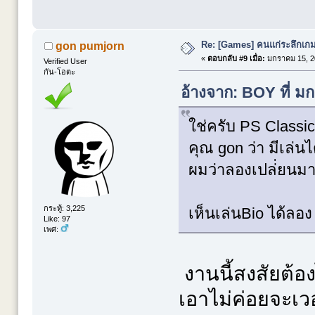
Re: [Games] คนแก่ระลึกเกมส
gon pumjorn
«
ตอบกลับ #9 เมื่อ:
มกราคม 15, 20
Verified User
กัน-โอตะ
อ้างจาก: BOY ที่ ม
ใช่ครับ PS Classic 
คุณ gon ว่า มีเล่นไ
ผมว่าลองเปล่่ยนมา
กระทู้: 3,225
เห็นเล่นBio ได้ลอ
Like: 97
เพศ:
งานนี้สงสัยต้อ
เอาไม่ค่อยจะเวอ