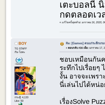
เตะบอลนี่ นิ
กดตลอดเวลา
«
แก้ไขครั้งสุดท้าย: มกราคม 16, 2020, 
Re: [Games] คนแก่ระลึกเกมส์
BOY
«
ตอบกลับ #16 เมื่อ:
มกราคม 17, 2
TG STAFF
กัน-โอตะ
ชอบเหมือนกันคร
ระทึกไปเรื่อยๆ ไ
งั้น อาจจะเพรา
นี่เล่นไปได้หน่
กระทู้: 4,133
เรื่องSolve Puz
Like: 50