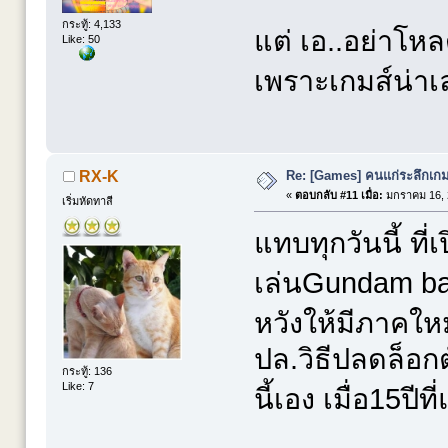
กระทู้: 4,133
แต่ เอ..อย่าโหล
Like: 50
เพราะเกมส์น่า
Re: [Games] คนแก่ระลึกเกมส
RX-K
«
ตอบกลับ #11 เมื่อ:
มกราคม 16, 
เริ่มหัดทาสี
แทบทุกวันนี้ ที่เ
เล่นGundam bat
หวังให้มีภาคใหม
ปล.วิธีปลดล็อก
กระทู้: 136
Like: 7
นี้เอง เมื่อ15ปีท