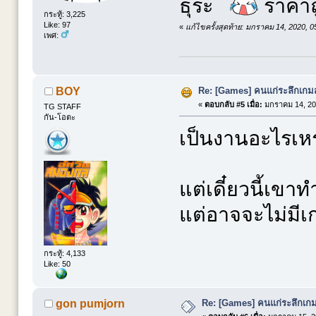
ธุระ
ราคาถ
กระทู้: 3,225
Like: 97
«
แก้ไขครั้งสุดท้าย: มกราคม 14, 2020, 
เพศ:
Re: [Games] คนแก่ระลึกเกมส์
BOY
«
ตอบกลับ #5 เมื่อ:
มกราคม 14, 20
TG STAFF
กัน-โอตะ
เป็นงานอะไรเห
แต่เดี๋ยวนี้เข
แต่อาจจะไม่มีเก
กระทู้: 4,133
Like: 50
Re: [Games] คนแก่ระลึกเกมส
gon pumjorn