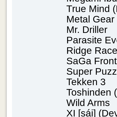
True Mind (
Metal Gear 
Mr. Driller
Parasite Ev
Ridge Race
SaGa Front
Super Puzzl
Tekken 3
Toshinden (
Wild Arms
XI [sái] (De