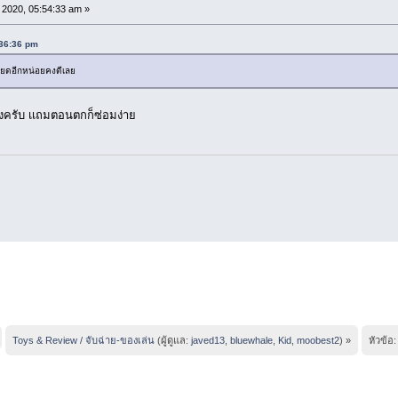
2020, 05:54:33 am »
:36:36 pm
อียดอีกหน่อยคงดีเลย
งครับ เเถมตอนตกก็ซ่อมง่าย
Toys & Review / จับฉ่าย-ของเล่น
(ผู้ดูแล:
javed13
,
bluewhale
,
Kid
,
moobest2
) »
หัวข้อ