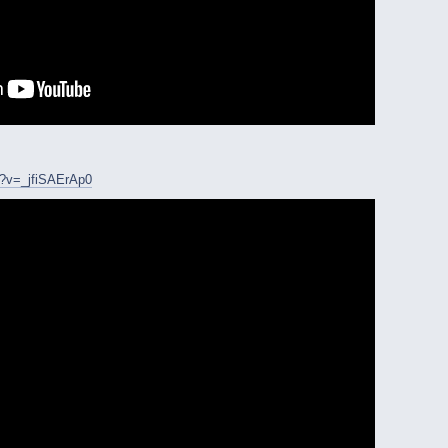
h?v=_jfiSAErAp0