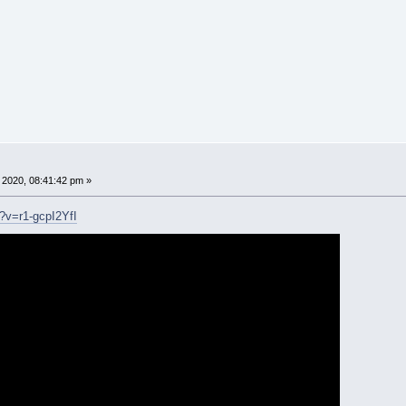
2020, 08:41:42 pm »
?v=r1-gcpI2YfI