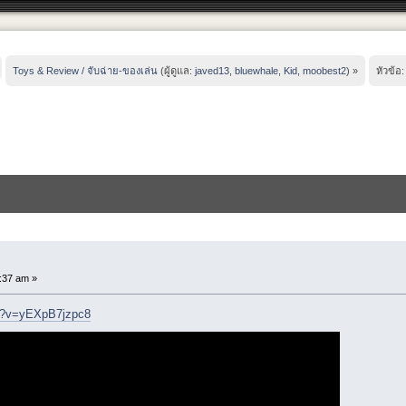
Toys & Review / จับฉ่าย-ของเล่น
(ผู้ดูแล:
javed13
,
bluewhale
,
Kid
,
moobest2
) »
หัวข้อ
:37 am »
ch?v=yEXpB7jzpc8