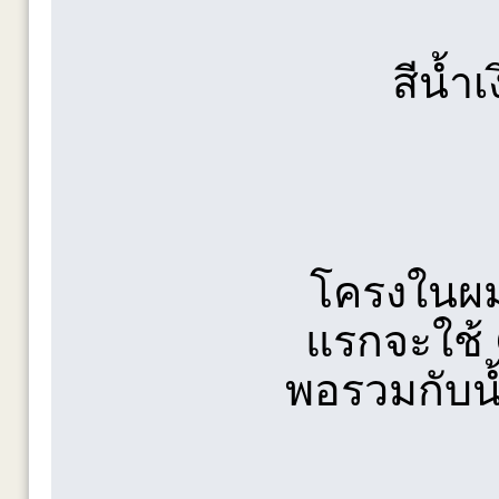
สีน้ำเ
โครงในผม
แรกจะใช้ 
พอรวมกับน้