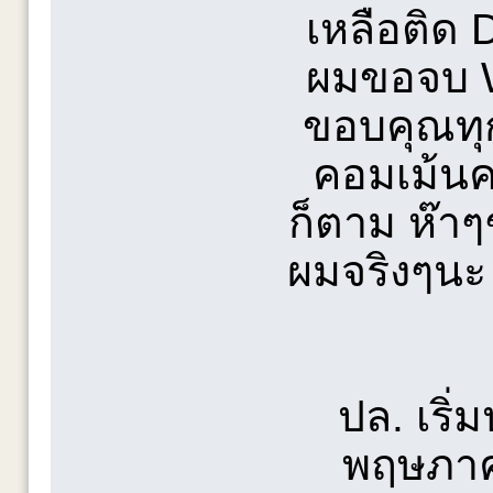
เหลือติด D
ผมขอจบ W
ขอบคุณทุ
คอมเม้นค
ก็ตาม ห๊าๆ
ผมจริงๆนะ 
ปล. เริ
พฤษภาค