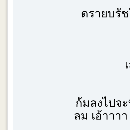
ดรายบรัชใ
เ
ก้มลงไปจะ
ลม เอ้าาาา 