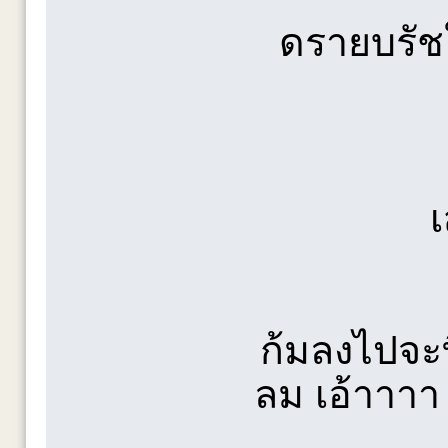
ดรายบรัชใ
เ
ก้มลงไปจะ
ลม เอ้าาาา 