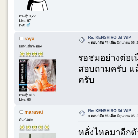
กระทู้: 3,225
Like: 97
เพศ:
Re: KENSHIRO 3d WIP
raya
«
ตอบกลับ #4 เมื่อ:
มิถุนายน 05, 
ฝึกพ่นสีกระป๋อง
รอชมอย่างต่อเนื
สอบถามครับ แล้
ครับ
กระทู้: 413
Like: 60
Re: KENSHIRO 3d WIP
marasai
«
ตอบกลับ #5 เมื่อ:
มิถุนายน 05, 
กัน-โอตะ
หลั่งไหลมาอีก