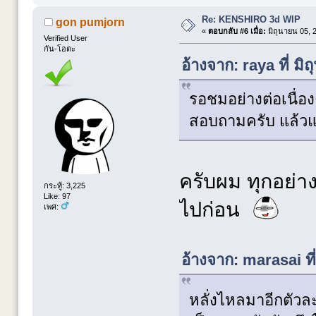
Re: KENSHIRO 3d WIP
gon pumjorn
«
ตอบกลับ #6 เมื่อ:
มิถุนายน 05, 
Verified User
กัน-โอตะ
อ้างจาก: raya ที่ ม
รอชมอย่างต่อเนื่อง
สอบถามครับ แล้วแผ
ครับผม ทุกอย่าง
กระทู้: 3,225
Like: 97
ไปก่อน
เพศ:
อ้างจาก: marasai ที
หลั่งไหลมาอีกตัว