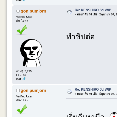
Re: KENSHIRO 3d WIP
gon pumjorn
«
ตอบกลับ #8 เมื่อ:
มิถุนายน 07, 
Verified User
กัน-โอตะ
ทำซิปต่อ
กระทู้: 3,225
Like: 97
เพศ:
Re: KENSHIRO 3d WIP
gon pumjorn
«
ตอบกลับ #9 เมื่อ:
มิถุนายน 08, 
Verified User
กัน-โอตะ
เริ่มดีเทลมือ