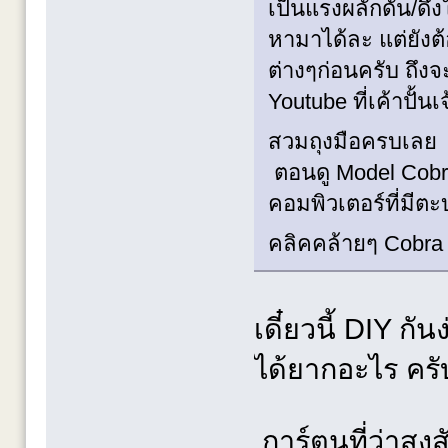
เป็นแรงผลักดัน/ด
หามาได้ละ แต่ยังต้อ
ต่างๆก่อนครับ ถึง
Youtube ที่เค้าปั้นเ
สวมถุงมือครบเล
ตอนดู Model Cobra ก
คอมพิวเตอร์ที่มีต
คลิคคล้ายๆ Cobra 
เดี๋ยวนี้ DIY กั
ได้ยากอะไร ค
การ์ตูนที่ว่าสงส