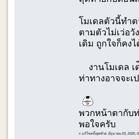
โมเดลตัวนี้ทำต
ตามตัวไม่เว่อวั
เดิม ถูกใจก็คงได
งานโมเดล เด๋ียว
ท่าทางอาจจะเปล
พวกหน้าตากับท
พอใจครับ
«
แก้ไขครั้งสุดท้าย: มิถุนายน 03, 2020,