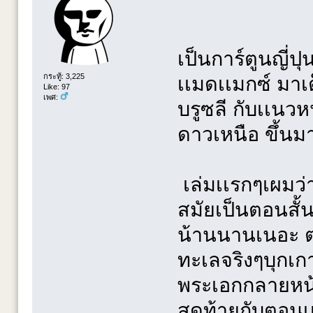
เป็นการ์ตูนญี่ปุ
กระทู้: 3,225
เเมดเเมกซ์ มาเต
Like: 97
เพศ:
บรูซลี กับเเนวห
ดาวเหนือ ขึ้นม
เล่มเเรกๆเผมว่า
สมัยเป็นตอนสั้
น้านนานเนอะ ต
ทะเลจริงๆบุกเกาะ
พระเอกกลายหน้
สุดท้ายกับตอนเ