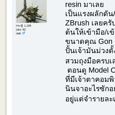
resin มาเลย
เป็นแรงผลักดั
ZBrush เลยครับ 
กระทู้: 1,199
Like: 82
ต้นให้เข้ามือ/เข
เพศ:
ขนาดคุณ Gon ลอ
ปั้นเจ้ามันม่วงตั
สวมถุงมือครบ
ตอนดู Model Cob
ที่มีเจ้าตาคอมพ
นินจาอะไรซักอย่
อยู่แต่จำรายละ