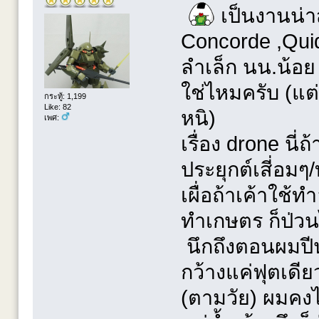
เป็นงานน่า
Concorde ,Qui
ลำเล็ก นน.น้อ
ใช่ไหมครับ (แต่ป
กระทู้: 1,199
Like: 82
หนิ)
เพศ:
เรื่อง drone นี
ประยุกต์เสี่อม
เผื่อถ้าเค้าใช
ทำเกษตร ก็ป่ว
นึกถึงตอนผมปีน
กว้างแค่ฟุตเดีย
(ตามวัย) ผมคงไ