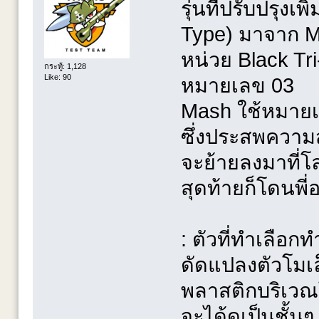
รุ่นที่ปรับปรุงเ
Type) มาจาก M
หน่วย Black Tri
กระทู้: 1,128
Like: 90
หมายเลข 03
Mash ใช้หมายเ
ซึ่งประสพควา
จะย้ายลงมาที่โ
สุดท้ายก็โดนพี
: ตัวที่ทำเลือก
ดัดแปลงตัวโมเล็
พลาสติกบริเวณ
จะได้ดูเป็นชั้น