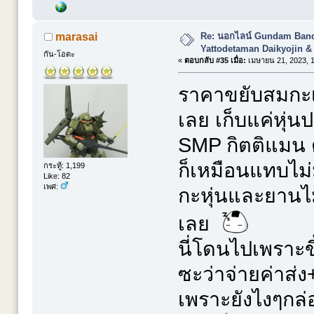
Re: นอกไลน์ Gundam Banda
marasai
Yattodetaman Daikyojin &
กัน-โอตะ
«
ตอบกลับ #35 เมื่อ:
เมษายน 21, 2023, 1
ราคาขยับสมกะเป
เลย เก็บแค่หุ่น
SMP กิตติแมน ต
ก็เหมือนแทบไม่
กระทู้: 1,199
Like: 82
เพศ:
กะหุ่นและยานไม
เลย
นี่โดนไปเพราะข
ซะว่าจ่ายค่าส่ง
เพราะยังไงๆกล่