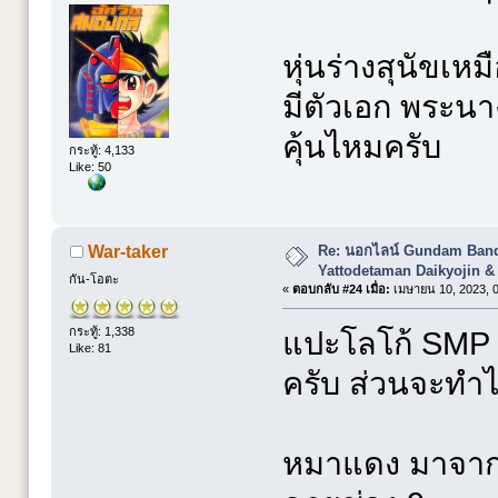
หุ่นร่างสุนัขเห
มีตัวเอก พระนา
คุ้นไหมครับ
กระทู้: 4,133
Like: 50
Re: นอกไลน์ Gundam Banda
War-taker
Yattodetaman Daikyojin &
กัน-โอตะ
«
ตอบกลับ #24 เมื่อ:
เมษายน 10, 2023, 0
กระทู้: 1,338
แปะโลโก้ SMP ก
Like: 81
ครับ ส่วนจะทำได
หมาแดง มาจากเร