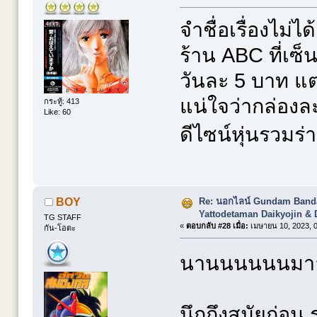
จำชื่อเรื่องไม่ไ
ร้าน ABC ที่เ
วันละ 5 บาท แต่เ
แน่ใจว่ากล่องละ
กระทู้: 413
Like: 60
ดีไซน์หุ่นรวมร่า
Re: นอกไลน์ Gundam Banda
BOY
Yattodetaman Daikyojin & 
TG STAFF
«
ตอบกลับ #28 เมื่อ:
เมษายน 10, 2023, 0
กัน-โอตะ
นานนนนนนมาาา
นึกถึงสมัยก่อน