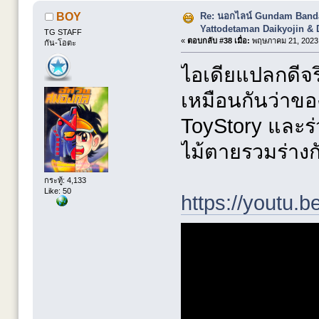
Re: นอกไลน์ Gundam Banda
BOY
Yattodetaman Daikyojin & 
TG STAFF
«
ตอบกลับ #38 เมื่อ:
พฤษภาคม 21, 2023,
กัน-โอตะ
ไอเดียแปลกดีจร
เหมือนกันว่าขอ
ToyStory และร
ไม้ตายรวมร่างก
กระทู้: 4,133
Like: 50
https://youtu