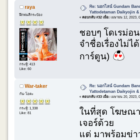
Re: นอกไลน์ Gundam Banda
raya
Yattodetaman Daikyojin &
ฝึกพ่นสีกระป๋อง
«
ตอบกลับ #32 เมื่อ:
เมษายน 12, 2023, 0
ชอบๆ โดเรม่อน 
จำชื่อเรื่องไม่ไ
การ์ตูน)
กระทู้: 413
Like: 60
Re: นอกไลน์ Gundam Banda
War-taker
Yattodetaman Daikyojin &
กัน-โอตะ
«
ตอบกลับ #33 เมื่อ:
เมษายน 20, 2023, 0
กระทู้: 1,338
ในที่สุด โฆษณา
Like: 81
เจอร์ด้วย
แต่ มาพร้อมข่าวเ