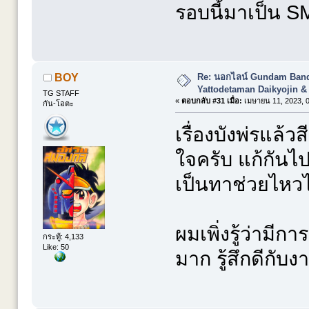
รอบนี้มาเป็น S
Re: นอกไลน์ Gundam Banda
BOY
Yattodetaman Daikyojin &
TG STAFF
«
ตอบกลับ #31 เมื่อ:
เมษายน 11, 2023, 0
กัน-โอตะ
เรื่องบังพ่รแล้ว
ใจครับ แก้กันไ
เป็นทาช่วยไหวไ
ผมเพิ่งรู้ว่าม
กระทู้: 4,133
Like: 50
มาก รู้สึกดีกับ