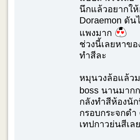
นึกแล้วอยากให้
Doraemon ดันไป
แพงมาก
ช่วงนี้เลยหาข
ทำสีละ
หมุนวงล้อแล้ว
boss นานมากก
กลังทำสีห้องนั
กรอบกระจกดำ 
เทปกาวย่นสีเล