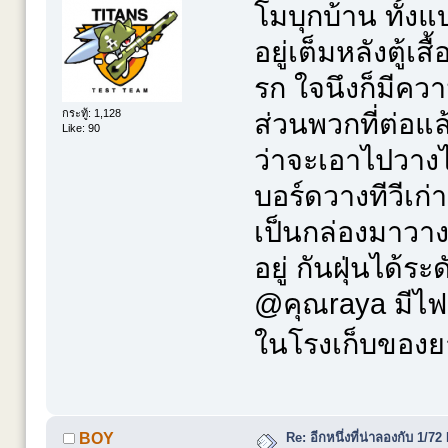
โมบุกบ้าน ทั้งแ
อยู่เต็มหลังตู้เส
รก ใจนึงก็มีความ
กระทู้: 1,128
ส่วนพวกที่ต่อแล้ว
Like: 90
ว่าจะเอาไปวางไว
บอร์ดวางทีวีเก
เป็นกล่องมาวาง
อยู่ กันฝุ่นได้ร
@คุณraya มีไฟส
ในโรงเก็บของ
Re: อีกหนึ่งที่น่าลองกับ 
BOY