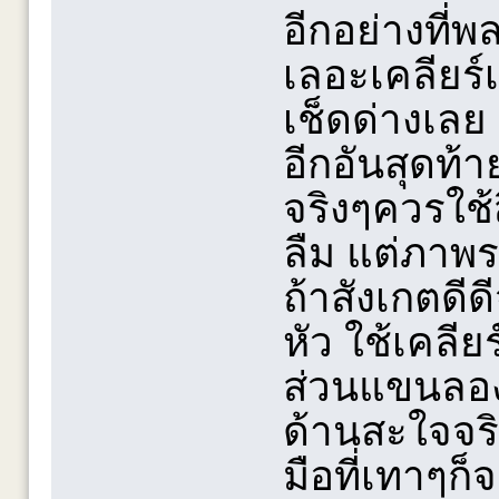
อีกอย่างที
เลอะเคลียร์
เช็ดด่างเลย
อีกอันสุดท้า
จริงๆควรใช้
ลืม แต่ภาพ
ถ้าสังเกตดี
หัว ใช้เคลี
ส่วนแขนลองใ
ด้านสะใจจร
มือที่เทาๆก