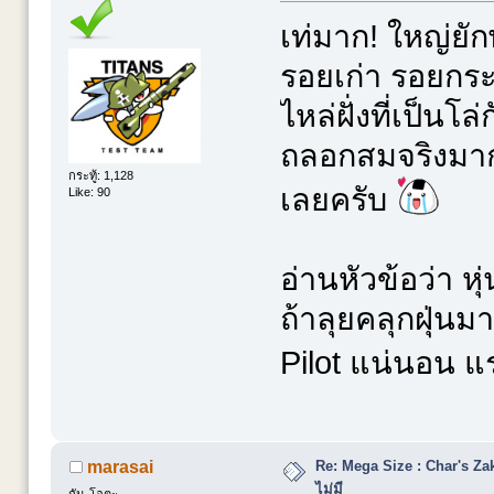
เท่มาก! ใหญ่ยั
รอยเก่า รอยกร
ไหล่ฝั่งที่เป็นโ
ถลอกสมจริงมาก
กระทู้: 1,128
เลยครับ
Like: 90
อ่านหัวข้อว่า หุ
ถ้าลุยคลุกฝุ่นม
Pilot แน่นอน แ
Re: Mega Size : Char's Zaku
marasai
ไม่มี