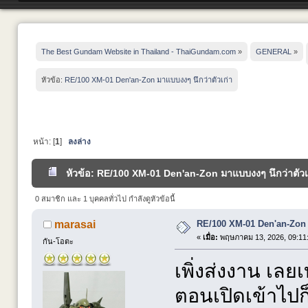
The Best Gundam Website in Thailand - ThaiGundam.com
»
GENERAL
»
หัวข้อ:
RE/100 XM-01 Den'an-Zon มาแบบงงๆ นึกว่าตัวเก่า
หน้า: [
1
]
ลงล่าง
หัวข้อ: RE/100 XM-01 Den'an-Zon มาแบบงงๆ นึกว่าตัวเก
0 สมาชิก และ 1 บุคคลทั่วไป กำลังดูหัวข้อนี้
RE/100 XM-01 Den'an-Zon ม
marasai
«
เมื่อ:
พฤษภาคม 13, 2026, 09:11
กัน-โอตะ
เพิ่งส่งงาน เลย
ตอนเปิดเข้าไปก็