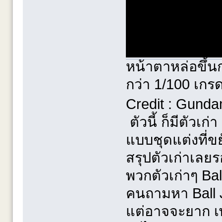
หน้าตาหล่อขึ้นก
กว่า 1/100 เกรด
Credit : Gundam
ตัวนี้ ก็มีตัวเ
แบบชุดแต่งที่ขย
สรุปตัวเก่าเล
พวกตัวเก่าๆ Bal
คนถามหา Ball J
แต่อาจจะยาก 