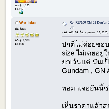
กระทู้: 4,133
Like: 50
Re: RE/100 XM-01 Den'an-Z
War-taker
เก่า
กัน-โอตะ
«
ตอบกลับ #8 เมื่อ:
พฤษภาคม 25, 2026, 
กระทู้: 1,338
ปกติไม่ค่อยชอ
Like: 81
size ไม่เคยอยู่ใ
ยกเว้นแต่ มันเ
Gundam , GN 
พอมาเจออันนี้ชั
เห็นราคาแล้วส