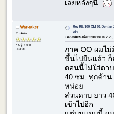
เลยหลังๆนี้
Re: RE/100 XM-01 Den'an-Z
War-taker
เก่า
กัน-โอตะ
«
ตอบกลับ #5 เมื่อ:
พฤษภาคม 18, 2026, 
กระทู้: 1,338
ภาค OO ผมไม่มี
Like: 81
ขึ้นไปยืนแล้ว 
ตอนนี้ไม่ใส่ดาบ
40 ซม. ทุกด้าน 
หน่อย
ส่วนดาบ ยาว 40 
เข้าไปอีก
แต่บ่นแบบนี้ ผม