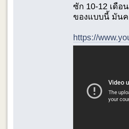
ซัก 10-12 เดือน
ของแบบนี้ มันค
https://www.