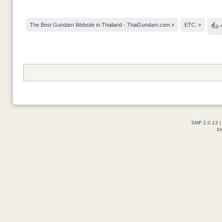
The Best Gundam Website in Thailand - ThaiGundam.com
»
ETC.
»
ซื้อ
SMF 2.0.13
X