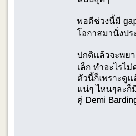
พอดีช่วงนี้มี g
โอกาสมานั่งป
ปกติแล้วจะพยาย
เล็ก ทำอะไรไม่ค
ตัวนี้ก็เพราะดู
แน่ๆ ไหนๆละก็ม
คู่ Demi Bard