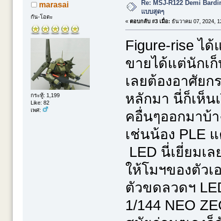
Re: MSJ-R122 Demi Bardi
marasai
แบบสุดๆ
กัน-โอตะ
«
ตอบกลับ #3 เมื่อ:
ธันวาคม 07, 2024, 1
Figure-rise ได้
ขายได้แต่นักเก็
เลยต้องอาศัยก
หลักมา นี่ก็เห
กระทู้: 1,199
Like: 82
เพศ:
คอื่นๆออกมาบ้
เช่นน้อง PLE 
LED นี่เยี่ยมเ
ให้โมฯของตัวเองม
ตัวขดลวดฯ LED 
1/144 NEO Z