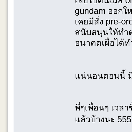
เลยไปค้นเมล์ o
gundam ออกให
เคยมีสั่ง pre-
สนับสนุนให้ทำต
อนาคตเผื่อได้ทำค
แน่นอนตอนนี้ ม
พี่ๆเพื่อนๆ เวลา
แล้วบ้างนะ 5