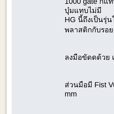
1000 gate ก็แ
บุุ๋มแทบไม่มี
HG นี้ถึงเป็นรุ่
พลาสติกกับรอ
ลงมือขัดดด้วย 
ส่วนมือมี Fist V
mm