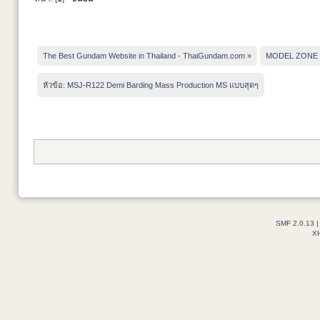
The Best Gundam Website in Thailand - ThaiGundam.com
»
MODEL ZONE
หัวข้อ:
MSJ-R122 Demi Barding Mass Production MS แบบสุดๆ
SMF 2.0.13
X