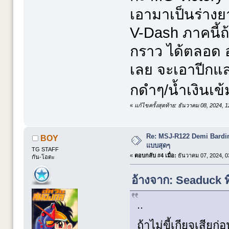
เอามาเป็นร่างยา
V-Dash ภาคนี้ถ
กราว ได้ตลอด อ
เลย จะเอาปีกแส
กดำๆ/น้ำเงินเ
«
แก้ไขครั้งสุดท้าย: ธันวาคม 08, 2024,
Re: MSJ-R122 Demi Bardi
BOY
แบบสุดๆ
TG STAFF
«
ตอบกลับ #4 เมื่อ:
ธันวาคม 07, 2024, 0
กัน-โอตะ
อ้างจาก: Seaduck ท
..
ถ้าไม่ขี้เกียจเสีย