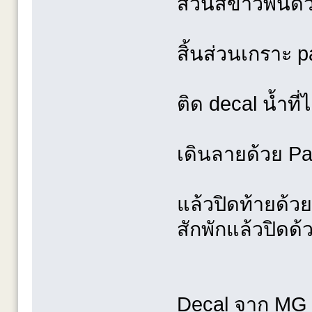
ส่วนสีขาวพ่นด
สิ้นส่วนเกราะ p
ติด decal น้ำที
เดินลายด้วย Pa
แล้วปิดท้ายด้วย
สักพักแล้วปิดด
Decal จาก MG l