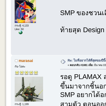
SMP ของชวนเสีย
กระทู้: 4,133
ท้ายสุด Design
Like: 50
Re: โมที่อยากได้ที่สุดของปีนี้ค
marasai
«
ตอบกลับ #1081 เมื่อ:
มีนาคม 03,
กัน-โอตะ
รอดู PLAMAX ลำส
ขึ้นมาจากชิ้นอก
SMP อยากได้อกเ
สามตัว ตอนออก
กระทู้: 1,199