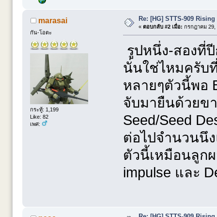
Re: [HG] STTS-909 Risin
marasai
«
ตอบกลับ #2 เมื่อ:
กรกฎาคม 29, 
กัน-โอตะ
รูปหนึ่ง-สองที
นั่นใช่ไหมครับ
หลายๆตัวนี้พอ B
จับมายืนด้วยขา
กระทู้: 1,199
Seed/Seed Des. 
Like: 82
เพศ:
ต่อไปจำนวนนึงแห
ตัวนี้เหมือนลู
impulse และ D
Re: [HG] STTS-909 Risin