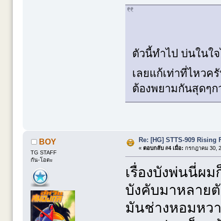
ตัวนี้ทำไป บ่นใน
เลยแก้เท่าที่ไหวค
ต้องพยามกันสุดๆกว
Re: [HG] STTS-909 Risin
BOY
«
ตอบกลับ #4 เมื่อ:
กรกฎาคม 30, 2
TG STAFF
กัน-โอตะ
เรื่องบังพ่นนี่
บังคับมาหลายตัว
มันช่างหอมหวา