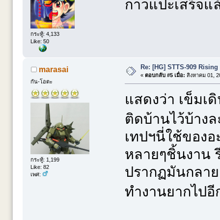
กาวแปะเสร็จแล้
กระทู้: 4,133
Like: 50
Re: [HG] STTS-909 Risin
marasai
«
ตอบกลับ #5 เมื่อ:
สิงหาคม 01, 2
กัน-โอตะ
แสดงว่า เข็มเด
ติดบ้านไว้บ้าง
เทปฯนี่ใช้ของอ
หลายๆชิ้นงาน รี
กระทู้: 1,199
Like: 82
ปรากฏมันกลายเป
เพศ:
ทำงานยากไปอ