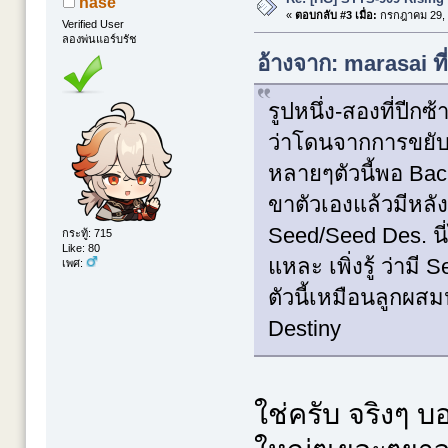
nase
«
ตอบกลับ #3 เมื่อ:
กรกฎาคม 29, 
Verified User
ลองพ่นแอร์บรัช
อ้างจาก: marasai ท
รูปหนึ่ง-สองที่ปีก
ว่าโดนจากการขยับ
หลายๆตัวนี้พอ Back
ขาตัวเองแล้วมีหลั
Seed/Seed Des. นี
กระทู้: 715
Like: 80
แหละ เพิ่งรู้ ว่ามี
เพศ:
ตัวนี้เหมือนลูกผส
Destiny
ใช่ครับ จริงๆ 