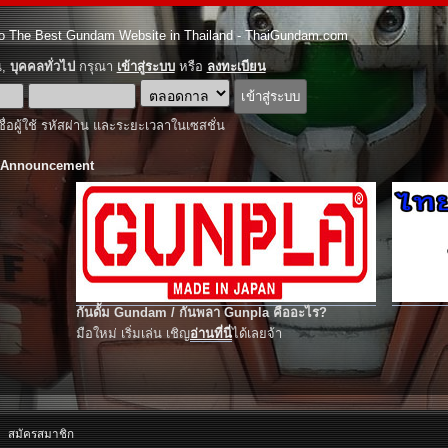
o The Best Gundam Website in Thailand - ThaiGundam.com
ณ,
บุคคลทั่วไป
กรุณา
เข้าสู่ระบบ
หรือ
ลงทะเบียน
ชื่อผู้ใช้ รหัสผ่าน และระยะเวลาในเซสชั่น
 Announcement
กันดั้ม Gundam / กันพลา Gunpla คืออะไร?
มือใหม่ เริ่มเล่น เชิญ
อ่านที่นี่
ได้เลยจ้า
สมัครสมาชิก