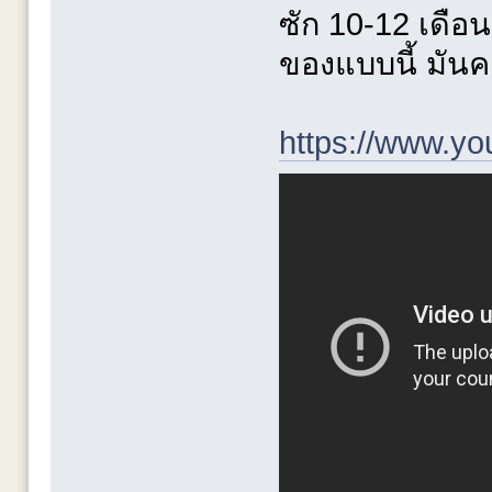
ซัก 10-12 เดือน
ของแบบนี้ มันค
https://www.