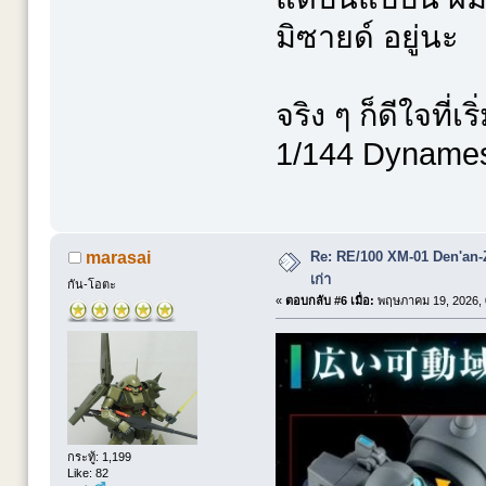
มิซายด์ อยู่นะ
จริง ๆ ก็ดีใจที่เ
1/144 Dynames 
Re: RE/100 XM-01 Den'an-Z
marasai
เก่า
กัน-โอตะ
«
ตอบกลับ #6 เมื่อ:
พฤษภาคม 19, 2026, 
กระทู้: 1,199
Like: 82