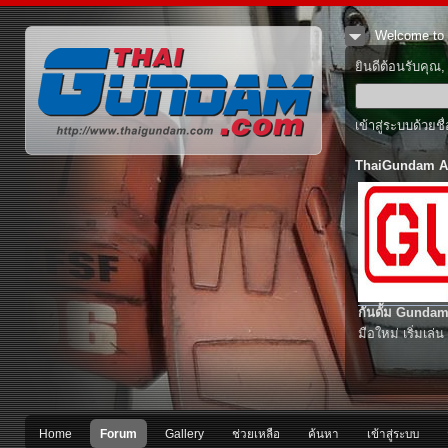
Welcome to 
ยินดีต้อนรับคุณ
เข้าสู่ระบบด้วยช
ThaiGundam A
กันดั้ม Gundam
มือใหม่ เริ่มเล่น
Home
Forum
Gallery
ช่วยเหลือ
ค้นหา
เข้าสู่ระบบ