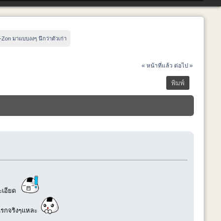
Zon มาแบบงงๆ นึกว่าตัวเก่า
« หน้าที่แล้ว
ต่อไป »
พิมพ์
ละเอียด
วแรกจริงๆแหละ