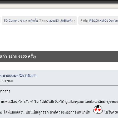
TG Corner / ข่าวสารกันดั้ม
(ผู้ดูแล:
javed13
,
JinBikeR
) »
หัวข้อ:
RE/100 XM-01 Den'an-
ก่า (อ่าน 6305 ครั้ง)
มาแบบงงๆ นึกว่าตัวเก่า
1:24 pm »
ข่าวสาร
่า แต่พอเลื่อนๆไป เอ๊ะ ทำไม โล่ห์มันมีเว้นๆได้ ดูแปลกๆแฮะ เลยย้อนกลับมาดูราย
โล่ห์แยกสี่ส่วน นี่มันเป็นลูกจ๊อก ตัวที่ควรจะออกก่อนหน้านี้นิ
ไม่ใช่ตั