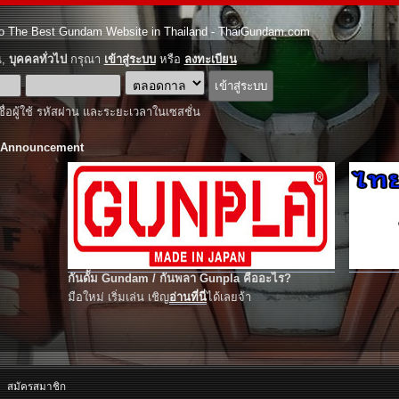
o The Best Gundam Website in Thailand - ThaiGundam.com
ณ,
บุคคลทั่วไป
กรุณา
เข้าสู่ระบบ
หรือ
ลงทะเบียน
ชื่อผู้ใช้ รหัสผ่าน และระยะเวลาในเซสชั่น
 Announcement
กันดั้ม Gundam / กันพลา Gunpla คืออะไร?
มือใหม่ เริ่มเล่น เชิญ
อ่านที่นี่
ได้เลยจ้า
สมัครสมาชิก