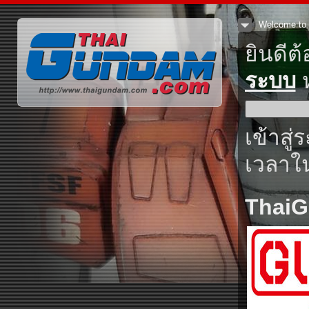
Welcome to 
ยินดีต
ระบบ
ห
เข้าสู่
เวลาใน
Thai