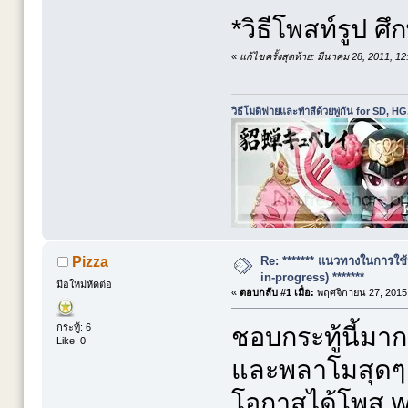
*วิธีโพสท์รูป ศ
«
แก้ไขครั้งสุดท้าย: มีนาคม 28, 2011, 1
วิธีโมดิฟายและทำสีด้วยพู่กัน for SD, HG,
Re: ******* แนวทางในการใช้ห
Pizza
in-progress) *******
มือใหม่หัดต่อ
«
ตอบกลับ #1 เมื่อ:
พฤศจิกายน 27, 2015,
กระทู้: 6
ชอบกระทู้นี้มา
Like: 0
และพลาโมสุดๆ 
โอกาสได้โพส wip